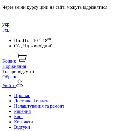
Через зміни курсу ціни на сайті можуть відрізнятися
укр
рус
00
00
Пн.-Пт. - 10
-18
Сб., Нд. - вихідний
Кошик
Порівняння
Товари відсутні
Обране
Увійти
Про нас
Доставка і оплата
Налаштування та ремонт
Рішення
Блог
Контакти
Відгуки