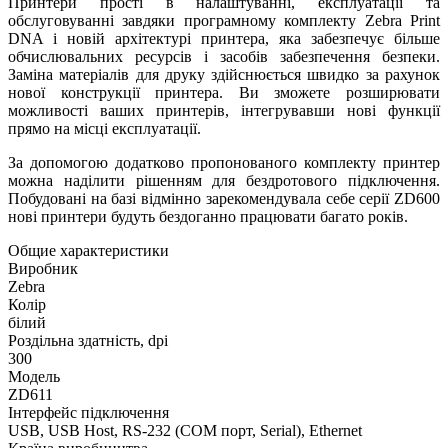
Принтери прості в налаштуванні, експлуатації та
обслуговуванні завдяки програмному комплекту Zebra Print
DNA і новій архітектурі принтера, яка забезпечує більше
обчислювальних ресурсів і засобів забезпечення безпеки.
Заміна матеріалів для друку здійснюється швидко за рахунок
нової конструкції принтера. Ви зможете розширювати
можливості ваших принтерів, інтегрувавши нові функції
прямо на місці експлуатації.
За допомогою додатково пропонованого комплекту принтер
можна наділити рішенням для бездротового підключення.
Побудовані на базі відмінно зарекомендувала себе серії ZD600
нові принтери будуть бездоганно працювати багато років.
Общие характеристики
Виробник
Zebra
Колір
білий
Роздільна здатність, dpi
300
Модель
ZD611
Інтерфейс підключення
USB, USB Host, RS-232 (COM порт, Serial), Ethernet