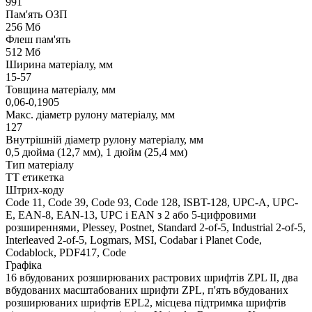
991
Пам'ять ОЗП
256 Мб
Флеш пам'ять
512 Мб
Ширина матеріалу, мм
15-57
Товщина матеріалу, мм
0,06-0,1905
Макс. діаметр рулону матеріалу, мм
127
Внутрішній діаметр рулону матеріалу, мм
0,5 дюйма (12,7 мм), 1 дюйм (25,4 мм)
Тип матеріалу
ТТ етикетка
Штрих-коду
Code 11, Code 39, Code 93, Code 128, ISBT-128, UPC-A, UPC-
E, EAN-8, EAN-13, UPC і EAN з 2 або 5-цифровими
розширеннями, Plessey, Postnet, Standard 2-of-5, Industrial 2-of-5,
Interleaved 2-of-5, Logmars, MSI, Codabar і Planet Code,
Codablock, PDF417, Code
Графіка
16 вбудованих розширюваних растрових шрифтів ZPL II, два
вбудованих масштабованих шрифти ZPL, п'ять вбудованих
розширюваних шрифтів EPL2, місцева підтримка шрифтів