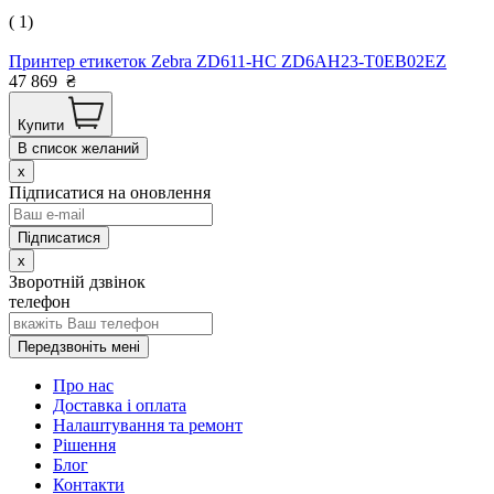
( 1)
Принтер етикеток Zebra ZD611-HC ZD6AH23-T0EB02EZ
47 869
₴
Купити
В список желаний
x
Підписатися на оновлення
x
Зворотній дзвінок
телефон
Передзвоніть мені
Про нас
Доставка і оплата
Налаштування та ремонт
Рішення
Блог
Контакти