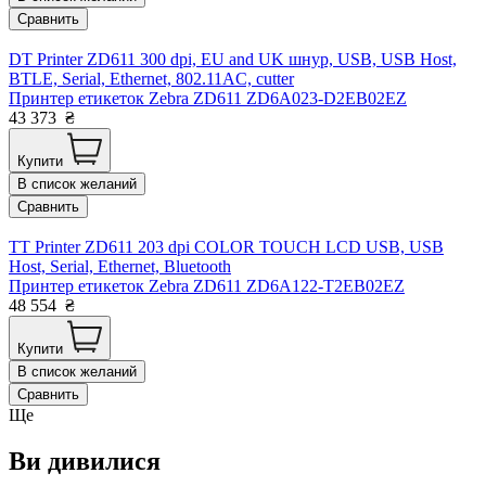
Сравнить
DT Printer ZD611 300 dpi, EU and UK шнур, USB, USB Host,
BTLE, Serial, Ethernet, 802.11AC, cutter
Принтер етикеток Zebra ZD611 ZD6A023-D2EB02EZ
43 373
₴
Купити
В список желаний
Сравнить
TT Printer ZD611 203 dpi COLOR TOUCH LCD USB, USB
Host, Serial, Ethernet, Bluetooth
Принтер етикеток Zebra ZD611 ZD6A122-T2EB02EZ
48 554
₴
Купити
В список желаний
Сравнить
Ще
Ви дивилися