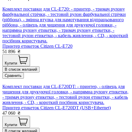
Комплект поставки для CL-E720: - принтер, - тримач рулону
фарбувальної стрічки, - тестовий рулон фарбувальної стрічки
(ріббона), - змінна втулка для намотування відпрацьованого
ріббона, - олівець для чищення для друкуючої головки, -
напрямна рулону етикетки, - тримач рулону етикетки, -
тестовий рулон етикетки, - кабель живлення, - CD, - короткий
посібник користувача.
Принтер етикеток Citizen CL-E720
51 896
₴
Купити
В список желаний
Сравнить
Комплект поставки для CL-E720DT: - принтер, - олівець для
чищення для друкуючої головки, - напрямна рулону етикетки,
- тримач рулону етикетки, - тестовий рулон етикетки, - кабель
живлення, - CD, - короткий посібник користувача.
Принтер етикеток Citizen CL-E720DT (USB+Ethernet)
47 060
₴
Купити
В список желаний