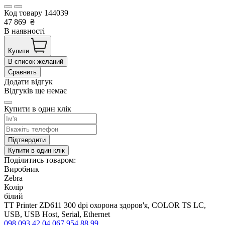
Код товару
144039
47 869
₴
В наявності
Купити
В список желаний
Сравнить
Додати відгук
Відгуків ще немає
Купити в один клік
Підтвердити
Купити в один клік
Поділитись товаром:
Виробник
Zebra
Колір
білий
TT Printer ZD611 300 dpi охорона здоров'я, COLOR TS LC,
USB, USB Host, Serial, Ethernet
098 093 42 04
067 954 88 99