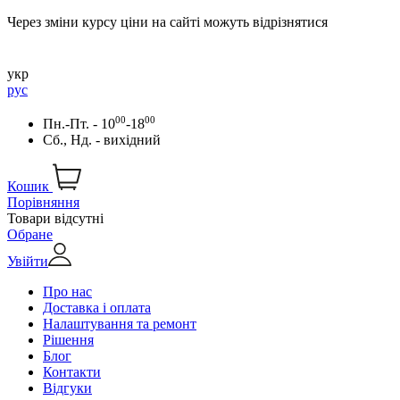
Через зміни курсу ціни на сайті можуть відрізнятися
укр
рус
00
00
Пн.-Пт. - 10
-18
Сб., Нд. - вихідний
Кошик
Порівняння
Товари відсутні
Обране
Увійти
Про нас
Доставка і оплата
Налаштування та ремонт
Рішення
Блог
Контакти
Відгуки