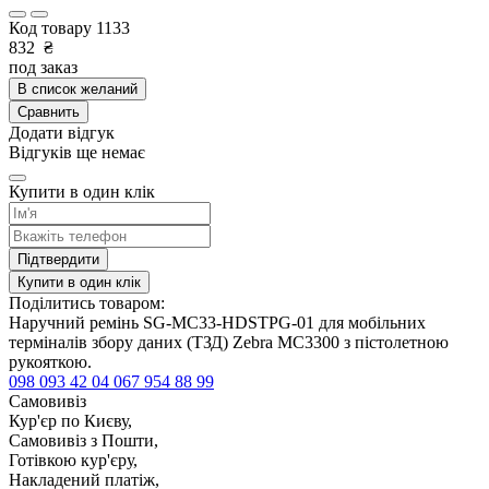
Код товару
1133
832
₴
под заказ
В список желаний
Сравнить
Додати відгук
Відгуків ще немає
Купити в один клік
Підтвердити
Купити в один клік
Поділитись товаром:
Наручний ремінь SG-MC33-HDSTPG-01 для мобільних
терміналів збору даних (ТЗД) Zebra MC3300 з пістолетною
рукояткою.
098 093 42 04
067 954 88 99
Самовивіз
Кур'єр по Києву,
Самовивіз з Пошти,
Готівкою кур'єру,
Накладений платіж,