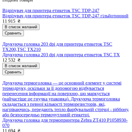
Відрізувач для принтера етикеток TSC TDP-247
Відрізувач для принтера етикеток TSC TDP-247 гільйотинний
11 915
₴
В список желаний
Сравнить
Друкуюча головка 203 dpi для принтера етикеток TSC
TX200,TSC TX210
Друкуюча головка 203 dpi для принтера етикеток TSC TX
12 532
₴
В список желаний
Сравнить
Друкуюча термоголовка — це основний елемент у системі
термодруку, оскільки за її допомогою відбувається
перенесення інформації на поверхню, що маркується
(найчастіше це гнучка упаковка). Друкуюча термоголовка
складається з певної кількості терморезисторів, які,
нагріваючись, передають тепло фарбувальній стрічці - ріббону,
або безпосередньо термочутливій етикетці.
Друкуюча головка для термопринтера Zebra ZT410 P1058930-
070
11 694
₴