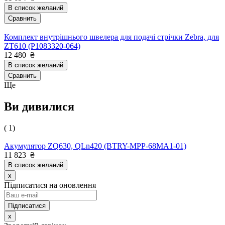
В список желаний
Сравнить
Комплект внутрішнього швелера для подачі стрічки Zebra, для
ZT610 (P1083320-064)
12 480
₴
В список желаний
Сравнить
Ще
Ви дивилися
( 1)
Акумулятор ZQ630, QLn420 (BTRY-MPP-68MA1-01)
11 823
₴
В список желаний
x
Підписатися на оновлення
x