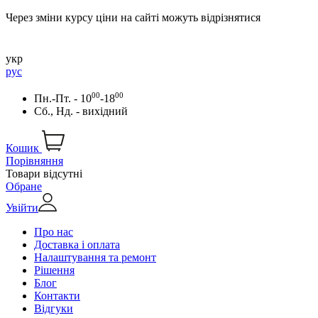
Через зміни курсу ціни на сайті можуть відрізнятися
укр
рус
00
00
Пн.-Пт. - 10
-18
Сб., Нд. - вихідний
Кошик
Порівняння
Товари відсутні
Обране
Увійти
Про нас
Доставка і оплата
Налаштування та ремонт
Рішення
Блог
Контакти
Відгуки