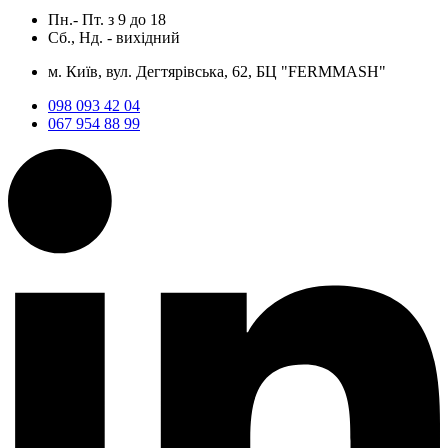
Пн.- Пт.
з
9
до
18
Сб., Нд. -
вихідний
м. Київ, вул. Дегтярівська, 62, БЦ "FERMMASH"
098 093 42 04
067 954 88 99