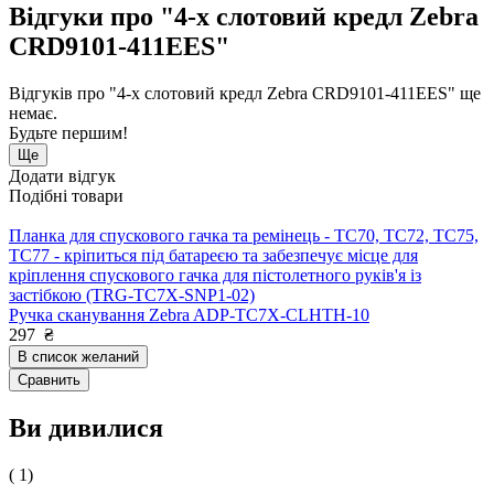
Відгуки про "4-х слотовий кредл Zebra
CRD9101-411EES"
Відгуків про "4-х слотовий кредл Zebra CRD9101-411EES" ще
немає.
Будьте першим!
Ще
Додати відгук
Подібні товари
Планка для спускового гачка та ремінець - TC70, TC72, TC75,
TC77 - кріпиться під батареєю та забезпечує місце для
кріплення спускового гачка для пістолетного руків'я із
застібкою (TRG-TC7X-SNP1-02)
Ручка сканування Zebra ADP-TC7X-CLHTH-10
297
₴
В список желаний
Сравнить
Ви дивилися
( 1)