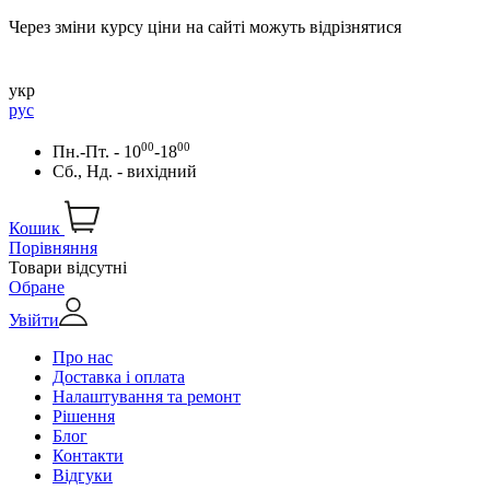
Через зміни курсу ціни на сайті можуть відрізнятися
укр
рус
00
00
Пн.-Пт. - 10
-18
Сб., Нд. - вихідний
Кошик
Порівняння
Товари відсутні
Обране
Увійти
Про нас
Доставка і оплата
Налаштування та ремонт
Рішення
Блог
Контакти
Відгуки