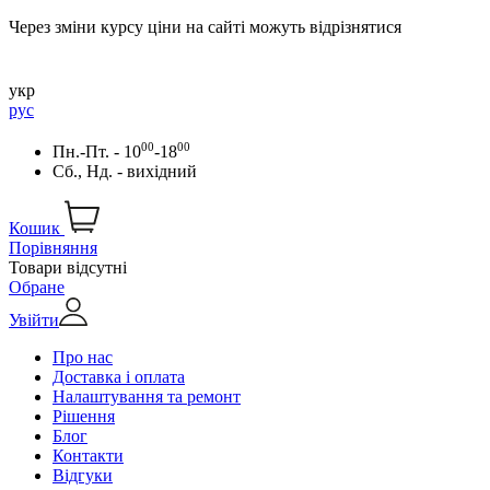
Через зміни курсу ціни на сайті можуть відрізнятися
укр
рус
00
00
Пн.-Пт. - 10
-18
Сб., Нд. - вихідний
Кошик
Порівняння
Товари відсутні
Обране
Увійти
Про нас
Доставка і оплата
Налаштування та ремонт
Рішення
Блог
Контакти
Відгуки