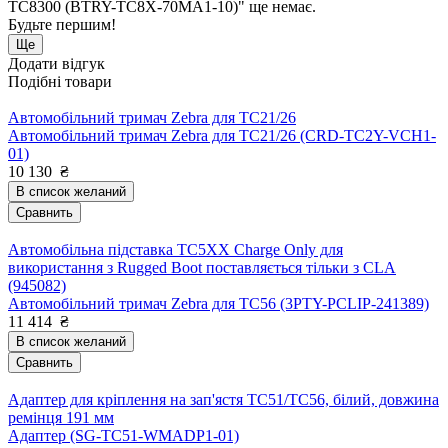
TC8300 (BTRY-TC8X-70MA1-10)" ще немає.
Будьте першим!
Ще
Додати відгук
Подібні товари
Автомобільний тримач Zebra для TC21/26
Автомобільний тримач Zebra для TC21/26 (CRD-TC2Y-VCH1-
01)
10 130
₴
В список желаний
Сравнить
Автомобільна підставка TC5XX Charge Only для
використання з Rugged Boot поставляється тільки з CLA
(945082)
Автомобільний тримач Zebra для TC56 (3PTY-PCLIP-241389)
11 414
₴
В список желаний
Сравнить
Адаптер для кріплення на зап'ястя TC51/TC56, білий, довжина
ремінця 191 мм
Адаптер (SG-TC51-WMADP1-01)