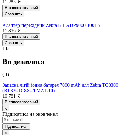
11 283
₴
В список желаний
Сравнить
Адаптер-перехідник Zebra KT-ADP9000-100ES
11 856
₴
В список желаний
Сравнить
Ще
Ви дивилися
( 1)
Запасна літій-іонна батарея 7000 mAh для Zebra TC8300
(BTRY-TC8X-70MA1-10)
10 781
₴
В список желаний
x
Підписатися на оновлення
x