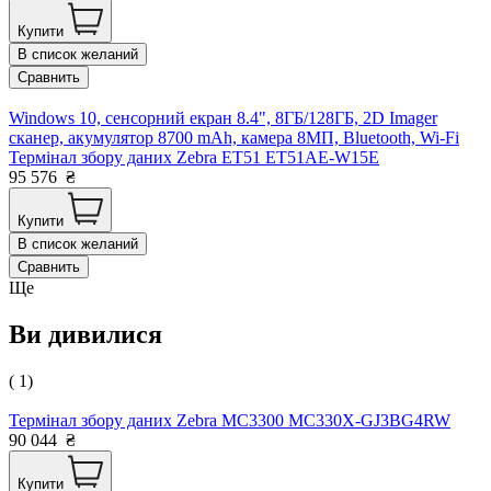
Купити
В список желаний
Сравнить
Windows 10, сенсорний екран 8.4", 8ГБ/128ГБ, 2D Imager
сканер, акумулятор 8700 mAh, камера 8МП, Bluetooth, Wi-Fi
Термінал збору даних Zebra ET51 ET51AE-W15E
95 576
₴
Купити
В список желаний
Сравнить
Ще
Ви дивилися
( 1)
Термінал збору даних Zebra MC3300 MC330X-GJ3BG4RW
90 044
₴
Купити