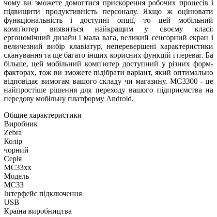
чому ви зможете домогтися прискорення робочих процесів і
підвищити продуктивність персоналу. Якщо ж оцінювати
функціональність і доступні опції, то цей мобільний
комп'ютер виявиться найкращим у своєму класі:
ергономічний дизайн і мала вага, великий сенсорний екран і
величезний вибір клавіатур, неперевершені характеристики
сканування та ще багато інших корисних функцій і переваг. Ба
більше, цей мобільний комп'ютер доступний у різних форм-
факторах, тож ви зможете підібрати варіант, який оптимально
відповідає вимогам вашого складу чи магазину. MC3300 - це
найпростіше рішення для переходу вашого підприємства на
передову мобільну платформу Android.
Общие характеристики
Виробник
Zebra
Колір
чорний
Серія
MC33xx
Модель
MC33
Інтерфейс підключення
USB
Країна виробництва