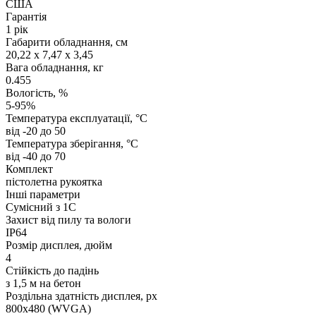
США
Гарантія
1 рік
Габарити обладнання, см
20,22 x 7,47 x 3,45
Вага обладнання, кг
0.455
Вологість, %
5-95%
Температура експлуатації, °C
від -20 до 50
Температура зберігання, °C
від -40 до 70
Комплект
пістолетна рукоятка
Інші параметри
Сумісний з 1С
Захист від пилу та вологи
IP64
Розмір дисплея, дюйм
4
Стійкість до падінь
з 1,5 м на бетон
Роздільна здатність дисплея, px
800х480 (WVGA)