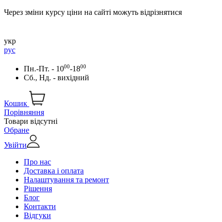
Через зміни курсу ціни на сайті можуть відрізнятися
укр
рус
00
00
Пн.-Пт. - 10
-18
Сб., Нд. - вихідний
Кошик
Порівняння
Товари відсутні
Обране
Увійти
Про нас
Доставка і оплата
Налаштування та ремонт
Рішення
Блог
Контакти
Відгуки