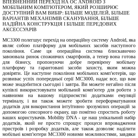
ВПЕВНЕННИЙ ПЕРЕХІД НА ОС ANDROID З
МОБІЛЬНИМ КОМП'ЮТЕРОМ, ЯКИЙ РОЗШИРЮЄ
ДОСТУПНИЙ ВАМ ВИБІР: БІЛЬШЕ МОДЕЛЕЙ, БІЛЬШЕ
ВАРІАНТІВ МЕХАНІЗМІВ СКАНУВАННЯ, БІЛЬШЕ
НАДІЙНА КОНСТРУКЦІЯ І БІЛЬШЕ ПЕРЕДОВИХ
АКСЕССУАРІВ
MC3300 полегшує перехід на операційну систему Android, яка
являє собою платформу для мобільних засобів наступного
покоління. Саме ця операційна система блискавично
завоювала ринок споживчих смартфонів, а тепер вона готова
для бізнесу, пропонуючи добре перевірену мобільну
платформу та гарантовані засоби захисту, яким можна
довіряти. Це наступне покоління мобільних комп'ютерів, що
розвиває успіх попередньої серії MC3000, надає все, що вам
може знадобитися сьогодні і завтра. Ви можете негайно після
купівлі використовувати мобільний комп'ютер для роботи з
наявними на вашому підприємстві додатками емуляції
терміналу, і ви також можете зробити переформатування
додатків для використання інтуїтивно зрозумілих операцій за
допомогою сенсорного екрану, що помітно спростить роботу
ваших користувачів. Mobility DNA - це наш унікальний набір
додатків, який не просто спрощує процеси впровадження
пристроїв і розробку додатків, але також дозволяє наділити
мобільні комп'ютери MC3300 новими можливостями, завдяки