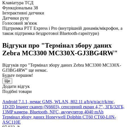
Клавіатура ТСД
Функціональна 38
Інтерактивні датчики
Датчики руху
Голосовий зв'язок
Підтримка PTT Express і Pro (внутрішній динамік/мікрофон, а
також підтримка бездротової Bluetooth-гарнітури)
Відгуки про "Термінал збору даних
Zebra MC3300 MC330X-GJ3BG4RW"
Відгуків про "Термінал збору даних Zebra MC3300 MC330X-
GJ3BG4RW" ще немає.
Будьте першим!
Ще
Додати відгук
Подібні товари
Android 7.1.1, немає GMS, WLAN, 802.11 a/b/g/n/ac/r/k/mc,
1D/2D Imager сканер (N6603), сенсорний екран 4,7", 3ГБ/32ГБ,
13MP камера, Bluetooth, NFC, акумулятор 4040 mAh
Термінал збору даних Honeywell Dolphin CT60 CT60-L0N-
ASC110E