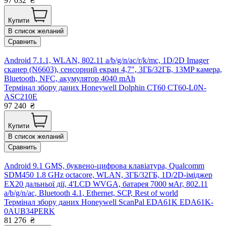
97 032
₴
Купити
В список желаний
Сравнить
Android 7.1.1, WLAN, 802.11 a/b/g/n/ac/r/k/mc, 1D/2D Imager
сканер (N6603), сенсорний екран 4,7", 3ГБ/32ГБ, 13MP камера,
Bluetooth, NFC, акумулятор 4040 mAh
Термінал збору даних Honeywell Dolphin CT60 CT60-L0N-
ASC210E
97 240
₴
Купити
В список желаний
Сравнить
Android 9.1 GMS, буквено-цифрова клавіатура, Qualcomm
SDM450 1.8 GHz octacore, WLAN, 3ГБ/32ГБ, 1D/2D-іміджер
EX20 дальньої дії, 4'LCD WVGA, батарея 7000 мАг, 802.11
a/b/g/n/ac, Bluetooth 4.1, Ethernet, SCP, Rest of world
Термінал збору даних Honeywell ScanPal EDA61K EDA61K-
0AUB34PERK
81 276
₴