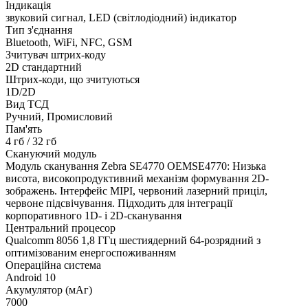
Індикація
звуковий сигнал, LED (світлодіодний) індикатор
Тип з'єднання
Bluetooth, WiFi, NFС, GSM
Зчитувач штрих-коду
2D стандартний
Штрих-коди, що зчитуються
1D/2D
Вид ТСД
Ручний, Промисловий
Пам'ять
4 гб / 32 гб
Скануючий модуль
Модуль сканування Zebra SE4770 OEMSE4770: Низька
висота, високопродуктивний механізм формування 2D-
зображень. Інтерфейс MIPI, червоний лазерний приціл,
червоне підсвічування. Підходить для інтеграції
корпоративного 1D- і 2D-сканування
Центральний процесор
Qualcomm 8056 1,8 ГГц шестиядерний 64-розрядний з
оптимізованим енергоспоживанням
Операційна система
Android 10
Акумулятор (мАг)
7000