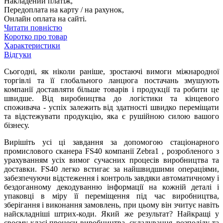
Накладений платіж,
Передоплата на карту / на рахунок,
Онлайн оплата на сайті.
Читати повністю
Коротко про товар
Характеристики
Відгуки
Сьогодні, як ніколи раніше, зростаючі вимоги міжнародної
торгівлі та її глобального ланцюга постачань змушують
компанії доставляти більше товарів і продукції та робити це
швидше. Від виробництва до логістики та кінцевого
споживача - успіх залежить від здатності швидко переміщати
та відстежувати продукцію, яка є рушійною силою вашого
бізнесу.
Вирішіть усі ці завдання за допомогою стаціонарного
промислового сканера FS40 компанії Zebra1 , розробленого з
урахуванням усіх вимог сучасних процесів виробництва та
доставки. FS40 легко встигає за найшвидшими операціями,
забезпечуючи відстеження і контроль завдяки автоматичному і
бездоганному декодуванню інформації на кожній деталі і
упаковці в міру її переміщення під час виробництва,
зберігання і виконання замовлень, при цьому він зчитує навіть
найскладніші штрих-коди. Який же результат? Найкращі у
своєму класі процеси виробництва, складування, розподілу та