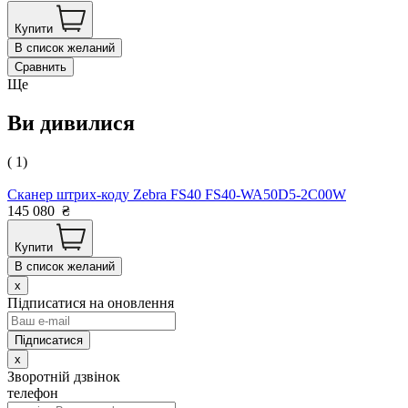
Купити
В список желаний
Сравнить
Ще
Ви дивилися
( 1)
Сканер штрих-коду Zebra FS40 FS40-WA50D5-2C00W
145 080
₴
Купити
В список желаний
x
Підписатися на оновлення
x
Зворотній дзвінок
телефон