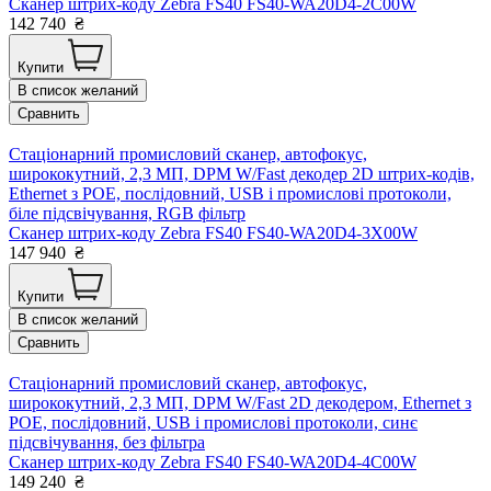
Сканер штрих-коду Zebra FS40 FS40-WA20D4-2C00W
142 740
₴
Купити
В список желаний
Сравнить
Стаціонарний промисловий сканер, автофокус,
ширококутний, 2,3 МП, DPM W/Fast декодер 2D штрих-кодів,
Ethernet з POE, послідовний, USB і промислові протоколи,
біле підсвічування, RGB фільтр
Сканер штрих-коду Zebra FS40 FS40-WA20D4-3X00W
147 940
₴
Купити
В список желаний
Сравнить
Стаціонарний промисловий сканер, автофокус,
ширококутний, 2,3 МП, DPM W/Fast 2D декодером, Ethernet з
POE, послідовний, USB і промислові протоколи, синє
підсвічування, без фільтра
Сканер штрих-коду Zebra FS40 FS40-WA20D4-4C00W
149 240
₴