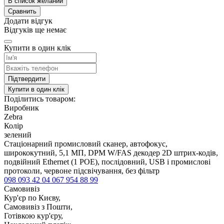
В список желаний
Сравнить
Додати відгук
Відгуків ще немає
Купити в один клік
Підтвердити
Купити в один клік
Поділитись товаром:
Виробник
Zebra
Колір
зелений
Стаціонарний промисловий сканер, автофокус,
ширококутний, 5,1 МП, DPM W/FAS декодер 2D штрих-кодів,
подвійний Ethernet (1 POE), послідовний, USB і промислові
протоколи, червоне підсвічування, без фільтр
098 093 42 04
067 954 88 99
Самовивіз
Кур'єр по Києву,
Самовивіз з Пошти,
Готівкою кур'єру,