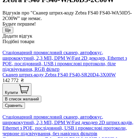
Відгуків про "Сканер штрих-коду Zebra FS40 FS40-WA50D5-
2C00W" ще немає.
Будьте першим!
Ще
Додати відгук
Подібні товари
Стаціонарний промисловий сканер, автофокус,
ширококутний, 2,3 МП, DPM W/Fast 2D декодер, Ethernet з
POE, послідовний, USB і промислові протоколи, біле
підсвічування, RGB фільтр
Сканер штрих-коду Zebra FS40 FS40-SR20D4-3X00W
142 772
₴
Купити
В список желаний
Сравнить
Стаціонарний промисловий сканер, автофокус,
ширококутний, 2,3 МП, DPM W/Fast декодер 2D штрих-кодів,
Ethernet з POE, послідовний, USB і промислові протоколи,
червоне підсвічування, без навісних фільтрів