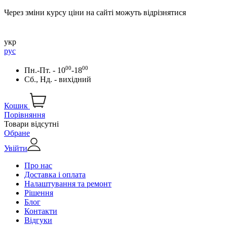
Через зміни курсу ціни на сайті можуть відрізнятися
укр
рус
00
00
Пн.-Пт. - 10
-18
Сб., Нд. - вихідний
Кошик
Порівняння
Товари відсутні
Обране
Увійти
Про нас
Доставка і оплата
Налаштування та ремонт
Рішення
Блог
Контакти
Відгуки