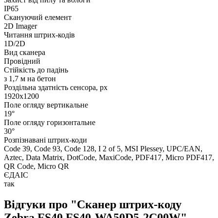
IP65
Скануючий елемент
2D Imager
Читання штрих-кодів
1D/2D
Вид сканера
Провідний
Стійкість до падінь
з 1,7 м на бетон
Роздільна здатність сенсора, px
1920x1200
Поле огляду вертикальне
19°
Поле огляду горизонтальне
30°
Розпізнавані штрих-коди
Code 39, Code 93, Code 128, I 2 of 5, MSI Plessey, UPC/EAN,
Aztec, Data Matrix, DotCode, MaxiCode, PDF417, Micro PDF417,
QR Code, Micro QR
ЄДАІС
так
Відгуки про "Сканер штрих-коду
Zebra FS40 FS40-WA50D5-2C00W"