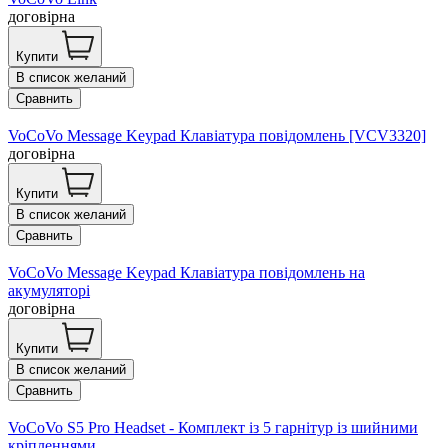
договірна
Купити
В список желаний
Сравнить
VoCoVo Message Keypad Клавіатура повідомлень [VCV3320]
договірна
Купити
В список желаний
Сравнить
VoCoVo Message Keypad Клавіатура повідомлень на
акумуляторі
договірна
Купити
В список желаний
Сравнить
VoCoVo S5 Pro Headset - Комплект із 5 гарнітур із шийними
кріпленнями