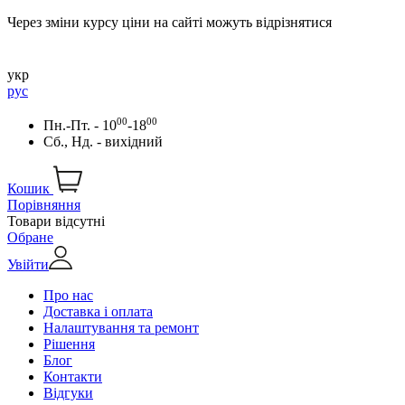
Через зміни курсу ціни на сайті можуть відрізнятися
укр
рус
00
00
Пн.-Пт. - 10
-18
Сб., Нд. - вихідний
Кошик
Порівняння
Товари відсутні
Обране
Увійти
Про нас
Доставка і оплата
Налаштування та ремонт
Рішення
Блог
Контакти
Відгуки