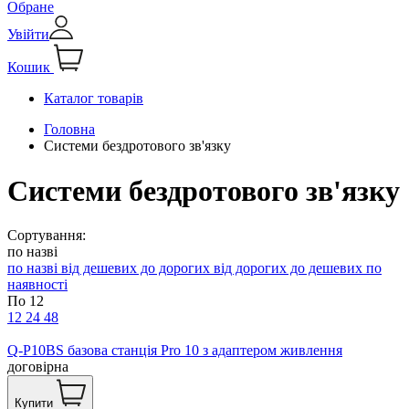
Обране
Увійти
Кошик
Каталог товарів
Головна
Системи бездротового зв'язку
Системи бездротового зв'язку
Сортування:
по назві
по назві
від дешевих до дорогих
від дорогих до дешевих
по
наявності
По 12
12
24
48
Q-P10BS базова станція Pro 10 з адаптером живлення
договірна
Купити