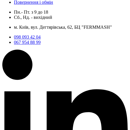
Повернення і обмін
Пн.- Пт.
з
9
до
18
Сб., Нд. -
вихідний
м. Київ, вул. Дегтярівська, 62, БЦ "FERMMASH"
098 093 42 04
067 954 88 99