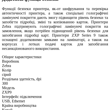
Функції безпеки принтера, як-от шифрування та перевірка
автентичності принтера, а також спеціальні голографічні
ламінуючі покриття дають змогу підвищити рівень безпеки та
запобігти підробці, зміні та копіюванню карток. Принтери
Zebra підтримують голографічні ламінуючі покриття на
замовлення, якщо потрібен підвищений рівень безпеки для
запобігання підробці карт. Принтери ZXP Series 9 також
оснащені додатковими замками на ламінаторі, а також на
корпусах і лотках подачі карток для запобігання
несанкціонованого використання.
Общие характеристики
Виробник
Zebra
Колір
сірий
Роздільна здатність, dpi
300
Модель
ZXP9
Інтерфейс підключення
USB, Ethernet
Країна виробництва
Китай