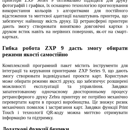
принтери ZXP Series 9 оптимально підходять для друку
фотографій і графіки, їх оснащено технологією прогнозування
використання кольорів з алгоритмами для постійного
відстеження та миттєвої адаптації налаштувань принтера, що
забезпечує найвищу якість друку. Ці ретрансферні принтери
дають змогу створювати винятково довговічні картки з
друком встик навіть на нерівних поверхнях, як-от на смарт-
картках.
Гибка робота ZXP 9 дасть змогу обирати
режими якості самостійно
Комплексний програмний пакет містить інструменти для
інтеграції та керування принтерами ZXP Series 9, що дають
змогу створювати індивідуальні проекти карт. Користувач
може обирати режими якості друку, що забезпечує розширені
можливості експлуатації та управління. Завдяки
запатентованому одночасному двосторонньому процесу
ретрансферного друку Zebra принтеру не потрібно механічно
перевертати карти в процесі виробництва. Це знижує ризик
механічних помилок і застрягання карт. Завдяки функції Print
Touch і технології QR-коду можна миттєво отримувати
інформацію та підтримку.
Додаткові функції безпеки