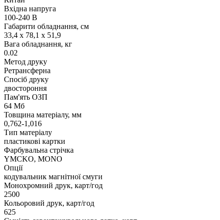
Вхідна напруга
100-240 В
Габарити обладнання, см
33,4 x 78,1 x 51,9
Вага обладнання, кг
0.02
Метод друку
Ретрансферна
Спосіб друку
двостороння
Пам'ять ОЗП
64 Мб
Товщина матеріалу, мм
0,762-1,016
Тип матеріалу
пластикові картки
Фарбувальна стрічка
YMCKO, MONO
Опції
кодувальник магнітної смуги
Монохромний друк, карт/год
2500
Кольоровий друк, карт/год
625