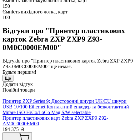
Ємність завантажувального лотка, карт
150
Ємність вихідного лотка, карт
100
Відгуки про "Принтер пластикових
карток Zebra ZXP ZXP9 Z93-
0M0C0000EM00"
Відгуків про "Принтер пластикових карток Zebra ZXP ZXP9
Z93-0M0C0000EM00" ще немає.
Будьте першим!
Ще
Додати відгук
Подібні товари
Принтер ZXP Series 9; Двосторонні шнури UK/EU шнури
USB 10/100 Ethernet Контактний енкодер та безконтактний
Mifare ISO HiCo/LoCo Mag S/W selectable
Принтер пластикових карт Zebra ZXP ZXP9 Z92-
AM0C0000EM00
194 375
₴