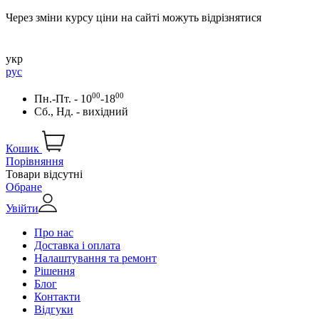
Через зміни курсу ціни на сайті можуть відрізнятися
укр
рус
00
00
Пн.-Пт. - 10
-18
Сб., Нд. - вихідний
Кошик
Порівняння
Товари відсутні
Обране
Увійти
Про нас
Доставка і оплата
Налаштування та ремонт
Рішення
Блог
Контакти
Відгуки