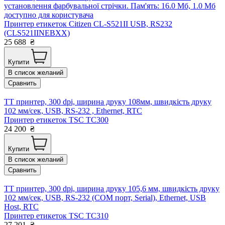
установлення фарбувальної стрічки. Пам'ять: 16.0 Мб, 1.0 Мб
доступно для користувача
Принтер етикеток Citizen CL-S521ІІ USB, RS232
(CLS521IINEBXX)
25 688
₴
Купити
В список желаний
Сравнить
TT принтер, 300 dpi, ширина друку 108мм, швидкість друку
102 мм/сек, USB, RS-232 , Ethernet, RTC
Принтер етикеток TSC TC300
24 200
₴
Купити
В список желаний
Сравнить
TT принтер, 300 dpi, ширина друку 105,6 мм, швидкість друку
102 мм/сек, USB, RS-232 (COM порт, Serial), Ethernet, USB
Host, RTC
Принтер етикеток TSC TC310
27 201
₴