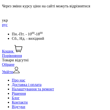
Через зміни курсу ціни на сайті можуть відрізнятися
укр
рус
00
00
Пн.-Пт. - 10
-18
Сб., Нд. - вихідний
Кошик
Порівняння
Товари відсутні
Обране
Увійти
Про нас
Доставка і оплата
Налаштування та ремонт
Рішення
Блог
Контакти
Відгуки