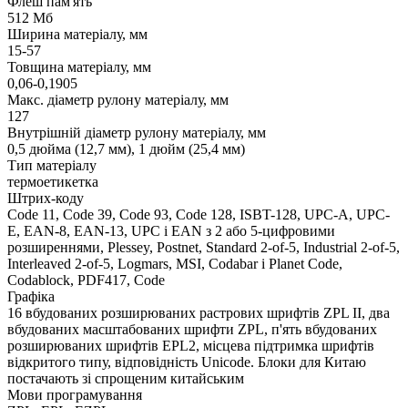
Флеш пам'ять
512 Мб
Ширина матеріалу, мм
15-57
Товщина матеріалу, мм
0,06-0,1905
Макс. діаметр рулону матеріалу, мм
127
Внутрішній діаметр рулону матеріалу, мм
0,5 дюйма (12,7 мм), 1 дюйм (25,4 мм)
Тип матеріалу
термоетикетка
Штрих-коду
Code 11, Code 39, Code 93, Code 128, ISBT-128, UPC-A, UPC-
E, EAN-8, EAN-13, UPC і EAN з 2 або 5-цифровими
розширеннями, Plessey, Postnet, Standard 2-of-5, Industrial 2-of-5,
Interleaved 2-of-5, Logmars, MSI, Codabar і Planet Code,
Codablock, PDF417, Code
Графіка
16 вбудованих розширюваних растрових шрифтів ZPL II, два
вбудованих масштабованих шрифти ZPL, п'ять вбудованих
розширюваних шрифтів EPL2, місцева підтримка шрифтів
відкритого типу, відповідність Unicode. Блоки для Китаю
постачають зі спрощеним китайським
Мови програмування