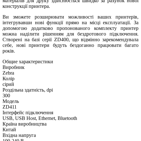
матеріалів для друку здійснюється швидко за рахунок нової
конструкції принтера.
Ви зможете розширювати можливості ваших принтерів,
інтегрувавши нові функції прямо на місці експлуатації. За
допомогою додатково пропонованого комплекту принтер
можна наділити рішенням для бездротового підключення.
Створені на базі серії ZD400, що відмінно зарекомендувала
себе, нові принтери будуть бездоганно працювати багато
років.
Общие характеристики
Виробник
Zebra
Колір
сірий
Роздільна здатність, dpi
300
Модель
ZD411
Інтерфейс підключення
USB, USB Host, Ethernet, Bluetooth
Країна виробництва
Китай
Вхідна напруга
100-240 В