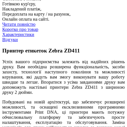
Готівкою кур'єру,
Накладений платіж,
Передоплата на карту / на рахунок,
Онлайн оплата на сайті.
Читати повністю
Коротко про товар
Характеристики
Відгуки
Принтер етикеток Zebra ZD411
Успіх вашого підприємства залежить від надійних рішень
друку. Вам необхідна розширена функціональність, засоби
захисту, технології наступного покоління та можливості
керування, які дадуть вам змогу виконувати вашу роботу
швидше та легше. Впоратися з усіма завданнями друку вам
допоможуть настільні принтери Zebra ZD411 з шириною
друку 2 дюйми.
Побудовані на новій архітектурі, що забезпечує розширені
можливості, та оснащені ексклюзивними програмними
інструментами Print DNA, ці принтери мають потужну
обчислювальну платформу та забезпечують просте
налаштування, експлуатацію та обслуговування. Заміна