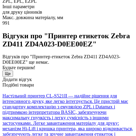
ZPL, EPL, EZPL
Інші параметри
для друку цінників
Макс. довжина матеріалу, мм
991
Відгуки про "Принтер етикеток Zebra
ZD411 ZD4A023-D0EE00EZ"
Відгуків про "Принтер етикеток Zebra ZD411 ZD4A023-
D0EE00EZ" ще немає.
Будьте першим!
Ще
Додати відгук
Подібні товари
Настільний принтер CL-S521II — надійне рішення для
інтенсивного друку, яке легко інтегрується. Це пристрій має
стандартну комплектацію з емуляцією ZPL і Datamax і
підтримкою інтерпретатора BASIC, забезпечуючи
максимальну гнучкість і легку сумісність з іншими
застосунками. Легке завантаження матеріалу для друку:
механізм Hi-Lift і кришка принтера, яка широко відкривається,
забезпечують легке та зручне завантаження етикеток і