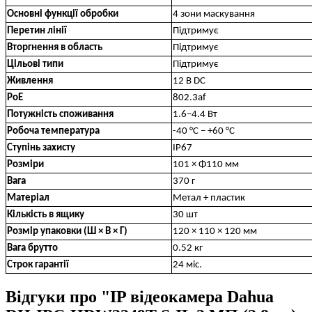
Основні функції обробки
4 зони маскування
Перетин лінії
Підтримує
Вторгнення в область
Підтримує
Цільові типи
Підтримує
Живлення
12 В DC
PoE
802.3af
Потужність споживання
1.6–4.4 Вт
Робоча температура
-40 °C – +60 °C
Ступінь захисту
IP67
Розміри
101 × Φ110 мм
Вага
370 г
Матеріал
Метал + пластик
Кількість в ящику
30 шт
Розмір упаковки (Ш × В × Г)
120 × 110 × 120 мм
Вага брутто
0.52 кг
Строк гарантії
24 міс.
Відгуки про "IP відеокамера Dahua