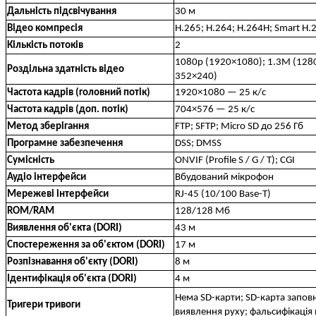
Дальність підсвічування
30 м
Відео компресія
H.265; H.264; H.264H; Smart H.
Кількість потоків
2
1080p (1920×1080); 1.3M (1280
Роздільна здатність відео
352×240)
Частота кадрів (головний потік)
1920×1080 — 25 к/с
Частота кадрів (доп. потік)
704×576 — 25 к/с
Метод зберігання
FTP; SFTP; Micro SD до 256 Гб
Програмне забезпечення
DSS; DMSS
Сумісність
ONVIF (Profile S / G / T); CGI
Аудіо інтерфейси
Вбудований мікрофон
Мережеві інтерфейси
RJ-45 (10/100 Base-T)
ROM/RAM
128/128 Мб
Виявлення об'єкта (DORI)
43 м
Спостереження за об'єктом (DORI)
17 м
Розпізнавання об'єкту (DORI)
8 м
Ідентифікація об'єкта (DORI)
4 м
Нема SD-карти; SD-карта запов
Тригери тривоги
виявлення руху; фальсифікація