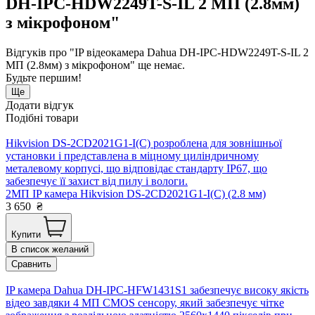
DH-IPC-HDW2249T-S-IL 2 МП (2.8мм)
з мікрофоном"
Відгуків про "IP відеокамера Dahua DH-IPC-HDW2249T-S-IL 2
МП (2.8мм) з мікрофоном" ще немає.
Будьте першим!
Ще
Додати відгук
Подібні товари
Hikvision DS-2CD2021G1-I(C) розроблена для зовнішньої
установки і представлена в міцному циліндричному
металевому корпусі, що відповідає стандарту IP67, що
забезпечує її захист від пилу і вологи.
2МП IP камера Hikvision DS-2CD2021G1-I(C) (2.8 мм)
3 650
₴
Купити
В список желаний
Сравнить
IP камера Dahua DH-IPC-HFW1431S1 забезпечує високу якість
відео завдяки 4 МП CMOS сенсору, який забезпечує чітке