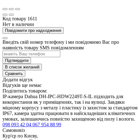
Код товару
1611
Нет в наличии
Повідомити про надходження
Введіть свій номер телефону і ми повідомимо Вас про
наявність товару SMS повідомленням
Підтвердити
В список желаний
Сравнить
Додати відгук
Відгуків ще немає
Поділитись товаром:
IP-камера Dahua DH-IPC-HDW2249T-S-IL підходить для
використання як у приміщеннях, так і на вулиці. Завдяки
міцному корпусу з металу і пластику із захистом за стандартом
IP67, камера здатна працювати в найскладніших кліматичних
умовах, залишаючись повністю захищеною від пилу і вологи.
098 093 42 04
067 954 88 99
Самовивіз
Кур'єр по Києву,