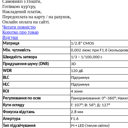
Самовивіз з Пошти,
Готівкою кур'єру,
Накладений платіж,
Передоплата на карту / на рахунок,
Онлайн оплата на сайті.
Читати повністю
Коротко про товар
Відгуки
Матриця
1/2.8" CMOS
Мін. чутливість
0,002 люкс при F1.6 (кольоровий
Швидкість затвора
1/3 – 1/100,000 с
Придушення шуму (DNR)
3D
WDR
120 дБ
BLC
Підтримує
HLC
Підтримує
ROI
4 зони
Регулювання по осях
Панорамування: 0°–360°; Нахил
Кути огляду
Г: 107°; В: 56°; Д: 127°
Фокусна відстань
2.8 мм
Апертура
F1.6
Тип підсвічування
ІЧ + LED (тепле світло)