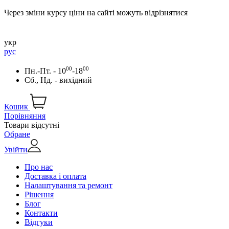
Через зміни курсу ціни на сайті можуть відрізнятися
укр
рус
00
00
Пн.-Пт. - 10
-18
Сб., Нд. - вихідний
Кошик
Порівняння
Товари відсутні
Обране
Увійти
Про нас
Доставка і оплата
Налаштування та ремонт
Рішення
Блог
Контакти
Відгуки