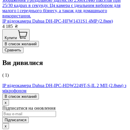
зображення з роздільною здатністю 2560x1440 пікселів при
25/30 кадрах в секунду. Ця камера є ідеальним вибором для
малого і середнього бізнесу, а також для домашнього
використання.
IP відеокамера Dahua DH-IPC-HFW1431S1 4MP (2.8мм)
4 185
₴
Купити
В список желаний
Сравнить
Ви дивилися
( 1)
IP відеокамера Dahua DH-IPC-HDW2249T-S-IL 2 МП (2.8мм) з
мікрофоном
В список желаний
x
Підписатися на оновлення
x