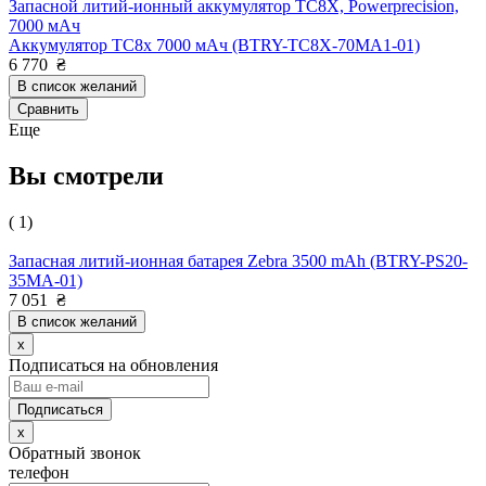
Запасной литий-ионный аккумулятор TC8X, Powerprecision,
7000 мАч
Аккумулятор TC8x 7000 мАч (BTRY-TC8X-70MA1-01)
6 770
₴
В список желаний
Сравнить
Еще
Вы смотрели
( 1)
Запасная литий-ионная батарея Zebra 3500 mAh (BTRY-PS20-
35MA-01)
7 051
₴
В список желаний
x
Подписаться на обновления
x
Обратный звонок
телефон