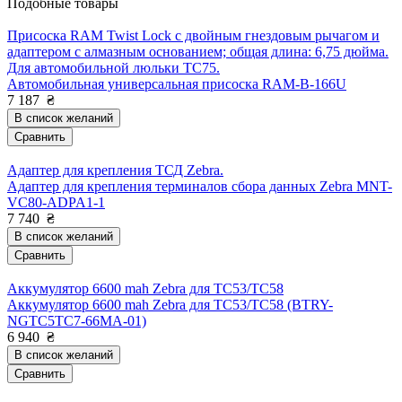
Подобные товары
Присоска RAM Twist Lock с двойным гнездовым рычагом и
адаптером с алмазным основанием; общая длина: 6,75 дюйма.
Для автомобильной люльки TC75.
Автомобильная универсальная присоска RAM-B-166U
7 187
₴
В список желаний
Сравнить
Адаптер для крепления ТСД Zebra.
Адаптер для крепления терминалов сбора данных Zebra MNT-
VC80-ADPA1-1
7 740
₴
В список желаний
Сравнить
Аккумулятор 6600 mah Zebra для TC53/TC58
Аккумулятор 6600 mah Zebra для TC53/TC58 (BTRY-
NGTC5TC7-66MA-01)
6 940
₴
В список желаний
Сравнить