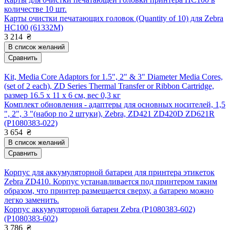
количестве 10 шт.
Карты очистки печатающих головок (Quantity of 10) для Zebra
HC100 (61332M)
3 214
₴
В список желаний
Сравнить
Kit, Media Core Adaptors for 1.5", 2" & 3" Diameter Media Cores,
(set of 2 each), ZD Series Thermal Transfer or Ribbon Cartridge,
размер 16.5 x 11 x 6 см, вес 0,3 кг
Комплект обновления - адаптеры для основных носителей, 1,5
", 2", 3 "(набор по 2 штуки), Zebra, ZD421 ZD420D ZD621R
(P1080383-022)
3 654
₴
В список желаний
Сравнить
Корпус для аккумуляторной батареи для принтера этикеток
Zebra ZD410. Корпус устанавливается под принтером таким
образом, что принтер размещается сверху, а батарею можно
легко заменить.
Корпус аккумуляторной батареи Zebra (P1080383-602)
(P1080383-602)
3 786
₴