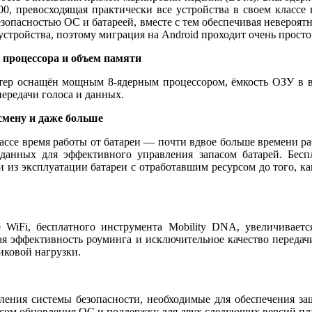
00, превосходящая практически все устройства в своем классе
езопасностью ОС и батареей, вместе с тем обеспечивая неверо
стройства, поэтому миграция на Android проходит очень просто
процессора и объем памяти
 оснащён мощным 8-ядерным процессором, ёмкость ОЗУ в восе
передачи голоса и данных.
смену и даже больше
классе время работы от батареи — почти вдвое больше времени р
х данных для эффективного управления запасом батарей. Бе
и из эксплуатации батареи с отработавшим ресурсом до того, к
iFi, бесплатного инструмента Mobility DNA, увеличивается
 эффективность роуминга и исключительное качество передачи 
иковой нагрузки.
ения системы безопасности, необходимые для обеспечения защ
сом обновления ОС и поддержку для двух следующих версий пла