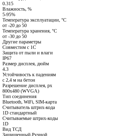
0.315
Влажность, %
5-95%
Температура эксплуатации, °C
от -20 до 50
Температура хранения, °C
от -30 до 50
Другие параметры
Совместим с 1С
Защита от пыли и влаги
IP67
Размер дисплея, дюйм
4.3
Устойчивость к падениям
с 2,4 м на бетон
Разрешение дисплея, px
800х480 (WVGA)
Тип соединения
Bluetooth, WiFi, SIM-карта
Считыватель штрих-кода
1D стандартный
Считываемые штрих-коды
1D
Вид ТСД
Защищенный,Ручной