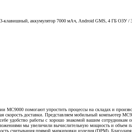
,3 ", 53-клавишный, аккумулятор 7000 мАч, Android GMS, 4 ГБ ОЗУ 
ии MC9000 помогают упростить процессы на складах и произво
чивая скорость доставки. Представляем мобильный компьютер M
 себе удобство работы с хорошо знакомой вашим сотрудникам 
иложениями мы увеличили вычислительную мощность и объем п
сть считывания прямой маркировки изделия (DPM). Благодаря н