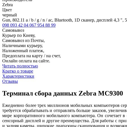
Zebra
Цвет
черный
Gun, 802.11 a / b / g / n / ac, Bluetooth, 1D сканер, дисплей 4
098 093 42 04
067 954 88 99
Самовывоз
Курьер по Киеву,
Самовывоз из Почты,
Наличными курьеру,
Наложенный платеж,
Предоплата на карту / на счет,
Онлайн оплата на сайте.
Читать полностью
Кратко о товаре
Характеристики
Отзывы
Терминал сбора данных Zebra MC9300
Ежедневно более трех миллионов мобильных компьютеров сер
требуется обрабатывать и отправлять больше заказов, увели
мире корпоративного мобильного компьютера. Он сочетает в
сенсорный дисплей и другие преимущества. Для работы с пр
и задняя камеры, широкие диапазоны сканирования и возможно