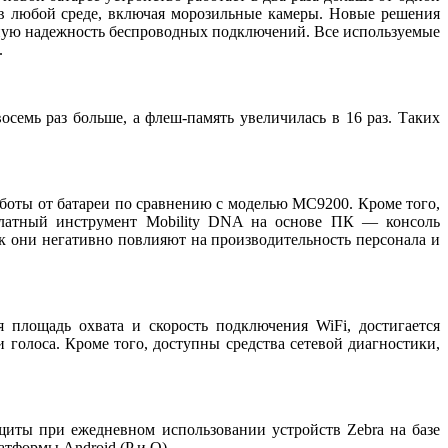
 в любой среде, включая морозильные камеры. Новые решения
ятную надежность беспроводных подключений. Все используемые
.
мь раз больше, а флеш-память увеличилась в 16 раз. Таких
аботы от батареи по сравнению с моделью MC9200. Кроме того,
сплатный инструмент Mobility DNA на основе ПК — консоль
ак они негативно повлияют на производительность персонала и
 площадь охвата и скорость подключения WiFi, достигается
голоса. Кроме того, доступны средства сетевой диагностики,
иты при ежедневном использовании устройств Zebra на базе
тформы Android (P и Q).