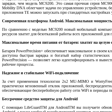
зарядки, чем модель MC9200. Это самая прочная серия MC90
Mobility DNA облегчают задачи по управлению устройством, б
приложения TE можно запускать при стандартных настройках у
Современная платформа Android. Максимальная мощность 
По сравнению с моделью MC9200 новый мобильный компьютер
ресурсов хватит для безотказной работы всех приложений для 
Максимальное время питания от батареи: хватит на целую 
Батарея PowerPrecision+ обеспечивает максимальное в своем 
доступна быстрая зарядка и богатый набор статистически
PowerPrecision — позволяет легко идентифицировать и вывест
рабочие процессы.
Надежное и стабильное WiFi-подключение
За счет применения технологии 2x2 MU-MIMO и WorryFree W
практически мгновенный отклик приложений, беспрецедентная
обеспечивающие бесперебойную работу сети WiFi в периоды п
Бессрочное средство защиты для Android
С помощью LifeGuardTM для AndroidTM вы получаете обновл
Android, а также удобный всеобъемлющий контроль над процес