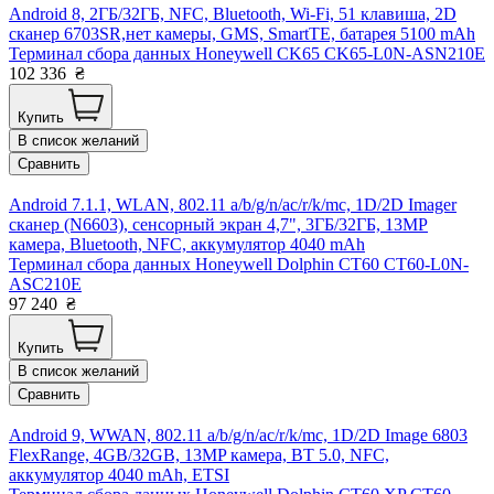
Android 8, 2ГБ/32ГБ, NFC, Bluetooth, Wi-Fi, 51 клавиша, 2D
сканер 6703SR,нет камеры, GMS, SmartTE, батарея 5100 mAh
Терминал сбора данных Honeywell CK65 CK65-L0N-ASN210E
102 336
₴
Купить
В список желаний
Сравнить
Android 7.1.1, WLAN, 802.11 a/b/g/n/ac/r/k/mc, 1D/2D Imager
сканер (N6603), сенсорный экран 4,7", 3ГБ/32ГБ, 13MP
камера, Bluetooth, NFC, аккумулятор 4040 mAh
Терминал сбора данных Honeywell Dolphin CT60 CT60-L0N-
ASC210E
97 240
₴
Купить
В список желаний
Сравнить
Android 9, WWAN, 802.11 a/b/g/n/ac/r/k/mc, 1D/2D Image 6803
FlexRange, 4GB/32GB, 13MP камера, BT 5.0, NFC,
аккумулятор 4040 mAh, ETSI