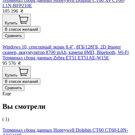
Терминал сбора данных Honeywell Dolphin CT60 XP CT60-
L1N-BFP210E
105 196
₴
Купить
В список желаний
Сравнить
Windows 10, сенсорный экран 8.4", 8ГБ/128ГБ, 2D Imager
сканер, аккумулятор 8700 mAh, камера 8МП, Bluetooth, Wi-Fi
Терминал сбора данных Zebra ET51 ET51AE-W15E
95 576
₴
Купить
В список желаний
Сравнить
Еще
Вы смотрели
( 1)
Терминал сбора данных Honeywell Dolphin CT60 CT60-L0N-