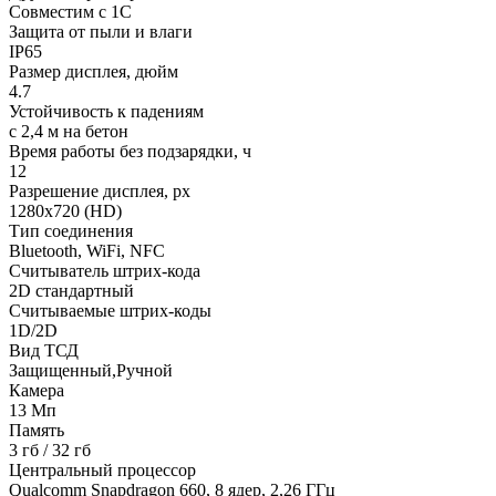
Совместим с 1С
Защита от пыли и влаги
IP65
Размер дисплея, дюйм
4.7
Устойчивость к падениям
с 2,4 м на бетон
Время работы без подзарядки, ч
12
Разрешение дисплея, px
1280х720 (HD)
Тип соединения
Bluetooth, WiFi, NFС
Считыватель штрих-кода
2D стандартный
Считываемые штрих-коды
1D/2D
Вид ТСД
Защищенный,Ручной
Камера
13 Мп
Память
3 гб / 32 гб
Центральный процессор
Qualcomm Snapdragon 660, 8 ядер, 2,26 ГГц