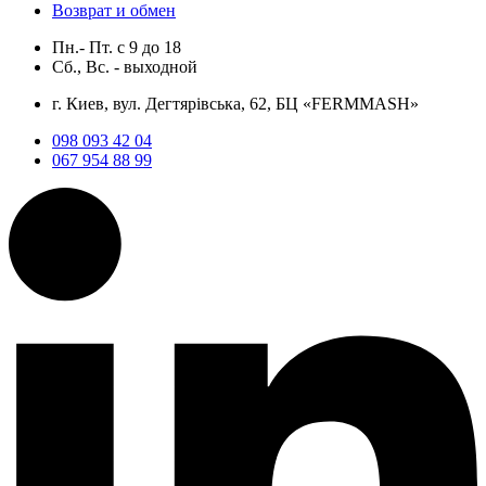
Возврат и обмен
Пн.- Пт.
с
9
до
18
Сб., Вс. -
выходной
г. Киев, вул. Дегтярівська, 62, БЦ «FERMMASH»
098 093 42 04
067 954 88 99