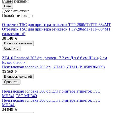
Будьте первым!
Еще
Добавить отзыв
Подобные товары
Отрезчик TSC для принтера этикеток TTP-286MT/TTP-384MT
Отрезчик TSC для принтера этикеток TTP-286MT/TTP-384MT
гильотинный
38 148
₴
В список желаний
Сравнить
ZT410 Printhead 203 dpi, размер 17,2 см Д х 8,6 см Ш х 4,2 см
В, вес 0,206 кг
Печатающая головка 203 dpi, ZT410, ZT411 (P1058930-009)
35 568
₴
В список желаний
Сравнить
Печатающая головка 300 dpi для принтера этикеток TSC
MH341,TSC MH340
Печатающая головка 300 dpi для принтера этикеток TSC
MH341
34 949
₴