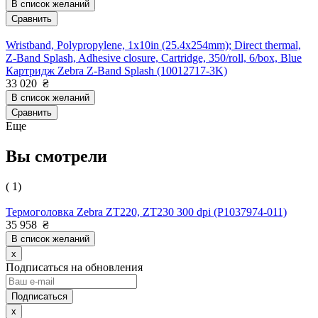
В список желаний
Сравнить
Wristband, Polypropylene, 1x10in (25.4x254mm); Direct thermal,
Z-Band Splash, Adhesive closure, Cartridge, 350/roll, 6/box, Blue
Картридж Zebra Z-Band Splash (10012717-3K)
33 020
₴
В список желаний
Сравнить
Еще
Вы смотрели
( 1)
Термоголовка Zebra ZT220, ZT230 300 dpi (P1037974-011)
35 958
₴
В список желаний
x
Подписаться на обновления
x