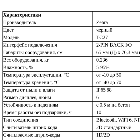
Характеристики
Производитель
Zebra
Цвет
черный
Модель
TC27
Интерфейс подключения
2-PIN BACK I/O
Габариты оборудования, см
65 мм (Д) x 76,3 мм 
Вес оборудования, кг
0.236
Влажность, %
5-95%
Температура эксплуатации, °C
от -10 до 50
Температура хранения, °C
от -40 до 70
Защита от пыли и влаги
IP65|68
Размер дисплея, дюйм
6
Устойчивость к падениям
с 0,5 м на бетон
Время работы без подзарядки, ч
10
Тип соединения
Bluetooth, WiFi 6,
Считыватель штрих-кода
2D стандартный
Считываемые штрих-коды
1D/2D