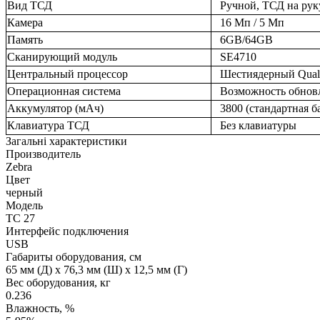
Вид ТСД
Ручной, ТСД на рук
Камера
16 Мп / 5 Мп
Память
6GB/64GB
Сканирующий модуль
SE4710
Центральный процессор
Шестиядерный Qual
Операционная система
Возможность обновл
Аккумулятор (мАч)
3800 (стандартная б
Клавиатура ТСД
Без клавиатуры
Загальні характеристики
Производитель
Zebra
Цвет
черный
Модель
TC 27
Интерфейс подключения
USB
Габариты оборудования, см
65 мм (Д) x 76,3 мм (Ш) x 12,5 мм (Г)
Вес оборудования, кг
0.236
Влажность, %