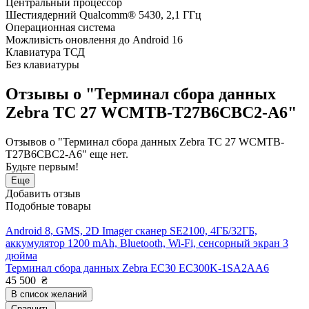
Центральный процессор
Шестиядерний Qualcomm® 5430, 2,1 ГГц
Операционная система
Можливість оновлення до Android 16
Клавиатура ТСД
Без клавиатуры
Отзывы о "Терминал сбора данных
Zebra TC 27 WCMTB-T27B6CBC2-A6"
Отзывов о "Терминал сбора данных Zebra TC 27 WCMTB-
T27B6CBC2-A6" еще нет.
Будьте первым!
Еще
Добавить отзыв
Подобные товары
Android 8, GMS, 2D Imager сканер SE2100, 4ГБ/32ГБ,
аккумулятор 1200 mAh, Bluetooth, Wi-Fi, сенсорный экран 3
дюйма
Терминал сбора данных Zebra EC30 EC300K-1SA2AA6
45 500
₴
В список желаний
Сравнить