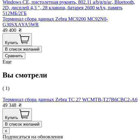
Windows CE, пистолетная рукоять, 802.11 a/b/g/n/ac, Bluetooth,
2D, дисплей 4,3 ", 28 клавиш, батарея 2600 мАч, память
512МБ/2ГБ
Терминал сбора данных Zebra MC9200 MC92N0-
G30SXAYA5WR
49 400
₴
Купить
В список желаний
Сравнить
Еще
Вы смотрели
( 1)
Терминал сбора данных Zebra TC 27 WCMTB-T27B6CBC2-A6
49 348
₴
Купить
В список желаний
x
Подписаться на обновления