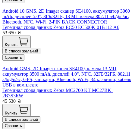
Android 10 GMS, 2D Imager сканер SE4100, аккумулятор 3060
mAh, дисплей 5.0", 3ГБ/32ГБ, 13 МП камера 802.11 a/b/g/n/ac,
Bluetooth, NFC, Wi-Fi, 2-PIN BACK CONNECTOR
Терминал сбора данных Zebra EC50 EC500K-01B112-A6
53 650
₴
Купить
В список желаний
Сравнить
Android GMS, 2D Imager сканер SE4100, камера 13 МП,
аккумулятор 3500 mAh, дисплей 4.0", NFC, 32ГБ/32ГБ, 802.11
a/b/g/n/ac, GPS, sim-карта, Bluetooth, Wi-Fi, 34 клавиши, кабель
USB в комплекте
Терминал сбора данных Zebra MC2700 KT-MC27BK-
2B3S3RW
45 530
₴
Купить
В список желаний
Сравнить