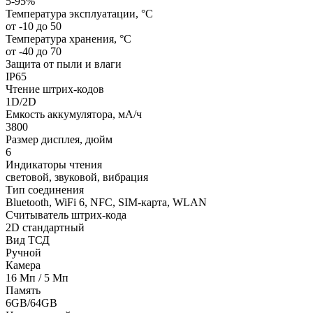
5-95%
Температура эксплуатации, °C
от -10 до 50
Температура хранения, °C
от -40 до 70
Защита от пыли и влаги
IP65
Чтение штрих-кодов
1D/2D
Емкость аккумулятора, мА/ч
3800
Размер дисплея, дюйм
6
Индикаторы чтения
световой, звуковой, вибрация
Тип соединения
Bluetooth, WiFi 6, NFС, SIM-карта, WLAN
Считыватель штрих-кода
2D стандартный
Вид ТСД
Ручной
Камера
16 Мп / 5 Мп
Память
6GB/64GB