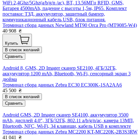
WiFi 2,4Ghz/5Ghz(a/b/g/n /ac), BT, 13.56МГц RFID, GMS,
Батарея 4500mAh, падение с высоты 1,5м, IP65. Комплект
поставки: ТЗД, аккумулятор, защитный бампер,
коммуникационный кабель USB, блок питания.
Терминал сбора данных Newland MT90 Orca Pro (MT9085-W4)
40 908
₴
Купить
В список желаний
Сравнить
Android 8, GMS, 2D Imager сканер SE2100, 4ГБ/32ГБ,
аккумулятор 1200 mAh, Bluetooth, Wi-Fi, сенсорный экран 3
дюйма
Терминал сбора данных Zebra EC30 EC300K-1SA2AA6
45 500
₴
В список желаний
Сравнить
Android GMS, 2D Imager сканер SE4100, аккумулятор 3500
mAh, дисплей 4.0", 3ГБ/32ГБ, 802.11 a/b/g/n/ac, камера 13МП,
Bluetooth, NFC, Wi-Fi, 34 клавиши, кабель USB в комплекте
Терминал сбора данных Zebra MC2200 KT-MC220K-2B3S3RW
41 041
₴