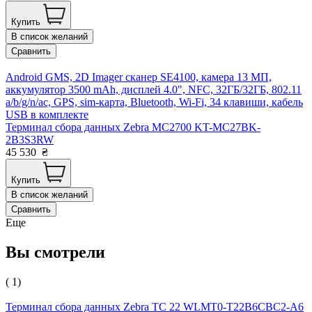
Купить
В список желаний
Сравнить
Android GMS, 2D Imager сканер SE4100, камера 13 МП,
аккумулятор 3500 mAh, дисплей 4.0", NFC, 32ГБ/32ГБ, 802.11
a/b/g/n/ac, GPS, sim-карта, Bluetooth, Wi-Fi, 34 клавиши, кабель
USB в комплекте
Терминал сбора данных Zebra MC2700 KT-MC27BK-
2B3S3RW
45 530
₴
Купить
В список желаний
Сравнить
Еще
Вы смотрели
( 1)
Терминал сбора данных Zebra TC 22 WLMT0-T22B6CBC2-A6