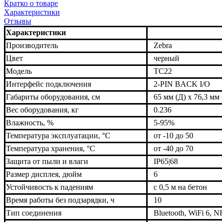
Кратко о товаре
Характеристики
Отзывы
Характеристики
Производитель
Zebra
Цвет
черный
Модель
TC22
Интерфейс подключения
2-PIN BACK I/O
Габариты оборудования, см
65 мм (Д) x 76,3 мм 
Вес оборудования, кг
0.236
Влажность, %
5-95%
Температура эксплуатации, °C
от -10 до 50
Температура хранения, °C
от -40 до 70
Защита от пыли и влаги
IP65|68
Размер дисплея, дюйм
6
Устойчивость к падениям
с 0,5 м на бетон
Время работы без подзарядки, ч
10
Тип соединения
Bluetooth, WiFi 6,