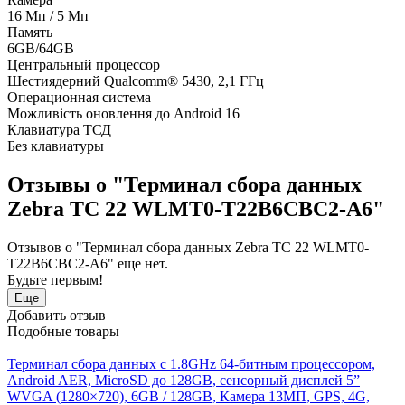
16 Мп / 5 Мп
Память
6GB/64GB
Центральный процессор
Шестиядерний Qualcomm® 5430, 2,1 ГГц
Операционная система
Можливість оновлення до Android 16
Клавиатура ТСД
Без клавиатуры
Отзывы о "Терминал сбора данных
Zebra TC 22 WLMT0-T22B6CBC2-A6"
Отзывов о "Терминал сбора данных Zebra TC 22 WLMT0-
T22B6CBC2-A6" еще нет.
Будьте первым!
Еще
Добавить отзыв
Подобные товары
Терминал сбора данных с 1.8GHz 64-битным процессором,
Android AER, MicroSD до 128GB, сенсорный дисплей 5”
WVGA (1280×720), 6GB / 128GB, Камера 13МП, GPS, 4G,