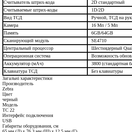
Считыватель штрих-кода
2D стандартный
Считываемые штрих-коды
1D/2D
Вид ТСД
Ручной, ТСД на ру
Камера
16 Мп / 5 Мп
Память
6GB/64GB
Сканирующий модуль
SE4710
Центральный процессор
Шестиядерный Qual
Операционная система
Возможность обновл
Аккумулятор (мАч)
3800 (стандартная б
Клавиатура ТСД
Без клавиатуры
Загальні характеристики
Производитель
Zebra
Цвет
черный
Модель
TC 22
Интерфейс подключения
USB
Габариты оборудования, см
65 мм (Д) x 76,3 мм (Ш) x 12,5 мм (Г)