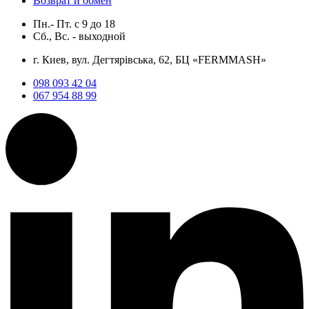
Возврат и обмен
Пн.- Пт.
с
9
до
18
Сб., Вс. -
выходной
г. Киев, вул. Дегтярівська, 62, БЦ «FERMMASH»
098 093 42 04
067 954 88 99