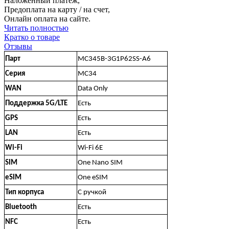
Наложенный платеж,
Предоплата на карту / на счет,
Онлайн оплата на сайте.
Читать полностью
Кратко о товаре
Отзывы
Парт
MC345B-3G1P62SS-A6
Серия
MC34
WAN
Data Only
Поддержка 5G/LTE
Есть
GPS
Есть
LAN
Есть
Wi-Fi
Wi-Fi 6E
SIM
One Nano SIM
eSIM
One eSIM
Тип корпуса
С ручкой
Bluetooth
Есть
NFC
Есть