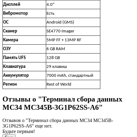
Дисплей
4.0"
Вибромотор
Есть
ОС
Android (GMS)
Сканер
SE4770 Imager
Камера
5MP FF + 13MP RF
ОЗУ
6 GB RAM
Память UFS
128 GB
Клавиатура
29 клавиш
Аккумулятор
7000 mAh, стандартный
Регион
Rest of World
Отзывы о "Терминал сбора данных
MC34 MC345B-3G1P62SS-A6"
Отзывов о "Терминал сбора данных MC34 MC345B-
3G1P62SS-A6" еще нет.
Будьте первым!