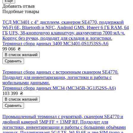
Еще
Добавить отзыв
Подобные товары
ТСД MC3401 с 4" дисплеем, сканером SE4770, поддержкой
Wi-Fi 6E, Bluetooth и NFC, Android GMS. Имеет 6 ГБ RAM, 64
ГБ UFS, 38-кнопочную клавиатуру, аккумулятор 7000 мА·ч.
Корпус без ручки, подходит для складов и логистики.
Терминал сбора данных 3400 MC3401-0S1J53SS-A6
99 066
₴
В список желаний
Сравнить
Терминал сбора данных с встроенным сканером SE4770.
Подходит для инвентаризации, логистики и работы с
мобильными данными.
Терминал сбора данных MC34 (MC345B-3G1J52SS-A6)
103 399
₴
В список желаний
Сравнить
Промышленный терминал с рукояткой, сканером SE4770 и
двойной камерой 5MP FF + 13MP RF. Подходит для
логистики, инвентаризации и работы с большими объёмами
данных. Поддерживает 5G/LTE, Wi-Fi 6E и две SIM (nano +