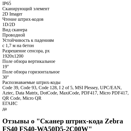
IP65
Сканирующий элемент
2D Imager
Чтение штрих-кодов
1D/2D
Вид сканера
Проводной
Устойчивость к падениям
с 1,7 м на бетон
Разрешение сенсора, px
1920x1200
Поле обзора вертикальное
19°
Поле обзора горизонтальное
30°
Распознаваемые штрих-коды
Code 39, Code 93, Code 128, I 2 of 5, MSI Plessey, UPC/EAN,
Aztec, Data Matrix, DotCode, MaxiCode, PDF417, Micro PDF417,
QR Code, Micro QR
ЕГАИС
да
Отзывы о "Сканер штрих-кода Zebra
FS40 FS40-WA50D5-2C00W"