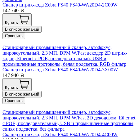
Сканер штрих-кода Zebra FS40 FS40-WA20D4-2C00W
142 740
₴
Купить
В список желаний
Сравнить
Стационарный промышленный сканер, автофокус,
широкоугольный, 2,3 МП, DPM W/Fast декодер 2D штрих-
кодов, Ethernet с POE, последовательный, USB и
промышленные протоколы, белая подсветка, RGB фильтр
Сканер штрих-кода Zebra FS40 FS40-WA20D4-3X00W
147 940
₴
Купить
В список желаний
Сравнить
Стационарный промышленный сканер, автофокус,
широкоугольный, 2,3 МП, DPM W/Fast 2D декодером, Ethernet
с POE, последовательный, USB и промышленные протоколы,
синяя подсветка, без фильтра
Сканер штрих-кода Zebra FS40 FS40-WA20D4-4C00W