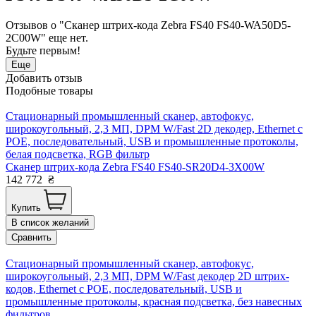
Отзывов о "Сканер штрих-кода Zebra FS40 FS40-WA50D5-
2C00W" еще нет.
Будьте первым!
Еще
Добавить отзыв
Подобные товары
Стационарный промышленный сканер, автофокус,
широкоугольный, 2,3 МП, DPM W/Fast 2D декодер, Ethernet с
POE, последовательный, USB и промышленные протоколы,
белая подсветка, RGB фильтр
Сканер штрих-кода Zebra FS40 FS40-SR20D4-3X00W
142 772
₴
Купить
В список желаний
Сравнить
Стационарный промышленный сканер, автофокус,
широкоугольный, 2,3 МП, DPM W/Fast декодер 2D штрих-
кодов, Ethernet с POE, последовательный, USB и
промышленные протоколы, красная подсветка, без навесных
фильтров