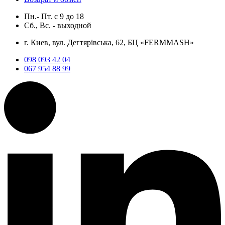
Пн.- Пт.
с
9
до
18
Сб., Вс. -
выходной
г. Киев, вул. Дегтярівська, 62, БЦ «FERMMASH»
098 093 42 04
067 954 88 99