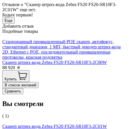
Отзывов о "Сканер штрих-кода Zebra FS20 FS20-SR10F3-
2C01W" еще нет.
Будьте первым!
Еще
Добавить отзыв
Подобные товары
Стационарный промышленный POE сканер, автофокус,
стандартный диапазон, 1 МП, быстрый декодер штрих-кода
2D, Ethernet c POE, последовательный промышленные
протоколы, красная подсветка
Сканер штрих-кода Zebra FS20 FS20-SR10F3-2C00W
88 920
₴
Купить
В список желаний
Сравнить
Вы смотрели
( 1)
Сканер штрих-кода Zebra FS20 FS20-SR10F3-2C01W