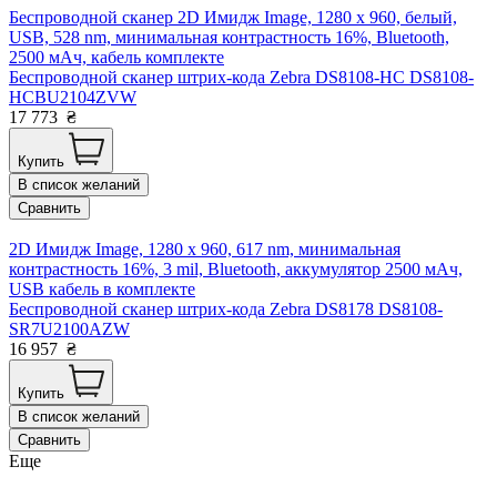
Беспроводной сканер 2D Имидж Image, 1280 x 960, белый,
USB, 528 nm, минимальная контрастность 16%, Bluetooth,
2500 мАч, кабель комплекте
Беспроводной сканер штрих-кода Zebra DS8108-HC DS8108-
HCBU2104ZVW
17 773
₴
Купить
В список желаний
Сравнить
2D Имидж Image, 1280 x 960, 617 nm, минимальная
контрастность 16%, 3 mil, Bluetooth, аккумулятор 2500 мАч,
USB кабель в комплекте
Беспроводной сканер штрих-кода Zebra DS8178 DS8108-
SR7U2100AZW
16 957
₴
Купить
В список желаний
Сравнить
Еще