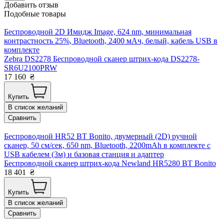
Добавить отзыв
Подобные товары
Беспроводной 2D Имидж Image, 624 nm, минимальная
контрастность 25%, Bluetooth, 2400 мАч, белый, кабель USB в
комплекте
Zebra DS2278 Беспроводной сканер штрих-кода DS2278-
SR6U2100PRW
17 160
₴
Купить
В список желаний
Сравнить
Беспроводной HR52 BT Bonito, двумерный (2D) ручной
сканер, 50 см/сек, 650 nm, Bluetooth, 2200mAh в комплекте с
USB кабелем (3м) и базовая станция и адаптер
Беспроводной сканер штрих-кода Newland HR5280 BT Bonito
18 401
₴
Купить
В список желаний
Сравнить