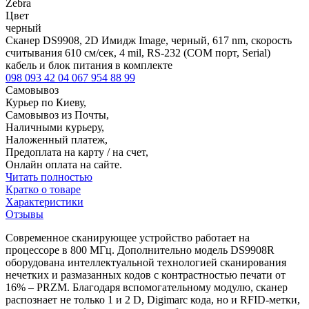
Zebra
Цвет
черный
Сканер DS9908, 2D Имидж Image, черный, 617 nm, скорость
считывания 610 см/сек, 4 mil, RS-232 (COM порт, Serial)
кабель и блок питания в комплекте
098 093 42 04
067 954 88 99
Самовывоз
Курьер по Киеву,
Самовывоз из Почты,
Наличными курьеру,
Наложенный платеж,
Предоплата на карту / на счет,
Онлайн оплата на сайте.
Читать полностью
Кратко о товаре
Характеристики
Отзывы
Современное сканирующее устройство работает на
процессоре в 800 МГц. Дополнительно модель DS9908R
оборудована интеллектуальной технологией сканирования
нечетких и размазанных кодов с контрастностью печати от
16% – PRZM. Благодаря вспомогательному модулю, сканер
распознает не только 1 и 2 D, Digimarc кода, но и RFID-метки,