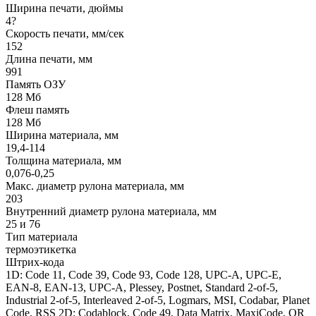
Ширина печати, дюймы
4?
Скорость печати, мм/сек
152
Длина печати, мм
991
Память ОЗУ
128 Мб
Флеш память
128 Мб
Ширина материала, мм
19,4-114
Толщина материала, мм
0,076-0,25
Макс. диаметр рулона материала, мм
203
Внутренний диаметр рулона материала, мм
25 и 76
Тип материала
термоэтикетка
Штрих-кода
1D: Code 11, Code 39, Code 93, Code 128, UPC-A, UPC-E,
EAN-8, EAN-13, UPC-A, Plessey, Postnet, Standard 2-of-5,
Industrial 2-of-5, Interleaved 2-of-5, Logmars, MSI, Codabar, Planet
Code, RSS 2D: Codablock, Code 49, Data Matrix, MaxiCode, QR