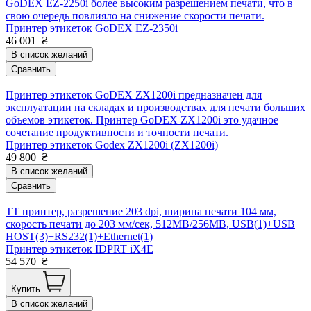
GoDEX EZ-2250i более высоким разрешением печати, что в
свою очередь повлияло на снижение скорости печати.
Принтер этикеток GoDEX EZ-2350i
46 001
₴
В список желаний
Сравнить
Принтер этикеток GoDEX ZX1200i предназначен для
эксплуатации на складах и производствах для печати больших
объемов этикеток. Принтер GoDEX ZX1200i это удачное
сочетание продуктивности и точности печати.
Принтер этикеток Godex ZX1200i (ZX1200i)
49 800
₴
В список желаний
Сравнить
TT принтер, разрешение 203 dpi, ширина печати 104 мм,
скорость печати до 203 мм/сек, 512MB/256MB, USB(1)+USB
HOST(3)+RS232(1)+Ethernet(1)
Принтер этикеток IDPRT iX4E
54 570
₴
Купить
В список желаний