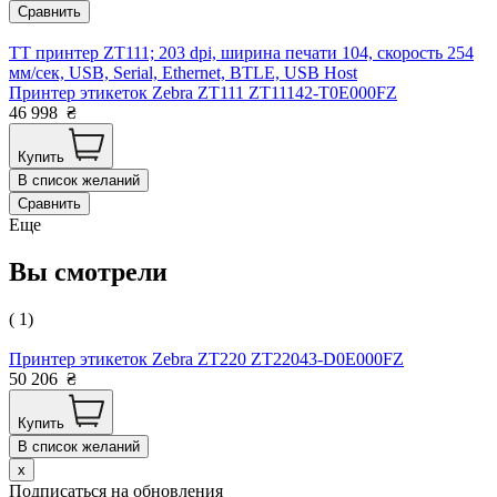
Сравнить
TT принтер ZT111; 203 dpi, ширина печати 104, скорость 254
мм/сек, USB, Serial, Ethernet, BTLE, USB Host
Принтер этикеток Zebra ZT111 ZT11142-T0E000FZ
46 998
₴
Купить
В список желаний
Сравнить
Еще
Вы смотрели
( 1)
Принтер этикеток Zebra ZT220 ZT22043-D0E000FZ
50 206
₴
Купить
В список желаний
x
Подписаться на обновления