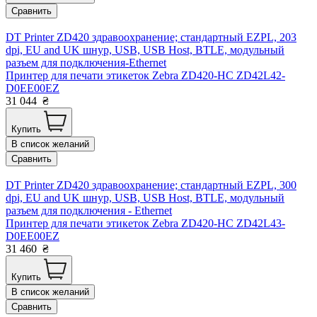
Сравнить
DT Printer ZD420 здравоохранение; стандартный EZPL, 203
dpi, EU and UK шнур, USB, USB Host, BTLE, модульный
разъем для подключения-Ethernet
Принтер для печати этикеток Zebra ZD420-HC ZD42L42-
D0EE00EZ
31 044
₴
Купить
В список желаний
Сравнить
DT Printer ZD420 здравоохранение; стандартный EZPL, 300
dpi, EU and UK шнур, USB, USB Host, BTLE, модульный
разъем для подключения - Ethernet
Принтер для печати этикеток Zebra ZD420-HC ZD42L43-
D0EE00EZ
31 460
₴
Купить
В список желаний
Сравнить