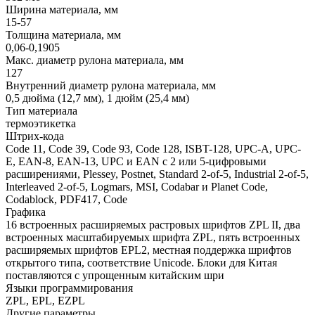
Ширина материала, мм
15-57
Толщина материала, мм
0,06-0,1905
Макс. диаметр рулона материала, мм
127
Внутренний диаметр рулона материала, мм
0,5 дюйма (12,7 мм), 1 дюйм (25,4 мм)
Тип материала
термоэтикетка
Штрих-кода
Code 11, Code 39, Code 93, Code 128, ISBT-128, UPC-A, UPC-
E, EAN-8, EAN-13, UPC и EAN с 2 или 5-цифровыми
расширениями, Plessey, Postnet, Standard 2-of-5, Industrial 2-of-5,
Interleaved 2-of-5, Logmars, MSI, Codabar и Planet Code,
Codablock, PDF417, Code
Графика
16 встроенных расширяемых растровых шрифтов ZPL II, два
встроенных масштабируемых шрифта ZPL, пять встроенных
расширяемых шрифтов EPL2, местная поддержка шрифтов
открытого типа, соответствие Unicode. Блоки для Китая
поставляются с упрощенным китайским шри
Языки программирования
ZPL, EPL, EZPL
Другие параметры