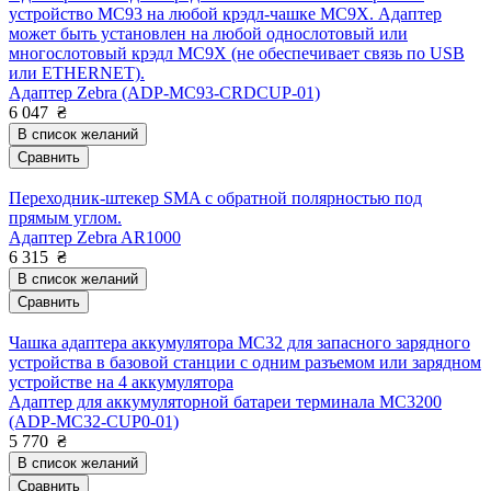
устройство MC93 на любой крэдл-чашке MC9X. Адаптер
может быть установлен на любой однослотовый или
многослотовый крэдл MC9X (не обеспечивает связь по USB
или ETHERNET).
Адаптер Zebra (ADP-MC93-CRDCUP-01)
6 047
₴
В список желаний
Сравнить
Переходник-штекер SMA с обратной полярностью под
прямым углом.
Адаптер Zebra AR1000
6 315
₴
В список желаний
Сравнить
Чашка адаптера аккумулятора MC32 для запасного зарядного
устройства в базовой станции с одним разъемом или зарядном
устройстве на 4 аккумулятора
Адаптер для аккумуляторной батареи терминала MC3200
(ADP-MC32-CUP0-01)
5 770
₴
В список желаний
Сравнить