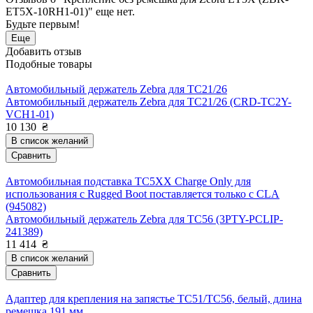
ET5X-10RH1-01)" еще нет.
Будьте первым!
Еще
Добавить отзыв
Подобные товары
Автомобильный держатель Zebra для TC21/26
Автомобильный держатель Zebra для TC21/26 (CRD-TC2Y-
VCH1-01)
10 130
₴
В список желаний
Сравнить
Автомобильная подставка TC5XX Charge Only для
использования с Rugged Boot поставляется только с CLA
(945082)
Автомобильный держатель Zebra для TC56 (3PTY-PCLIP-
241389)
11 414
₴
В список желаний
Сравнить
Адаптер для крепления на запястье TC51/TC56, белый, длина
ремешка 191 мм