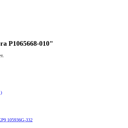
ra P1065668-010"
т.
)
XP9 105936G-332