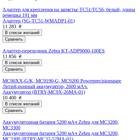
Адаптер для крепления на запястье TC51/TC56, белый, длина
ремешка 191 мм
Адаптер (SG-TC51-WMADP1-01)
11 283
₴
В список желаний
Сравнить
Адаптер-переходник Zebra KT-ADP9000-100ES
11 856
₴
В список желаний
Сравнить
MC90XX-G/K, MC9190-G, MC9200 Powerprecisionspare
Литий-ионный аккумулятор, 2600 мАч.
Аккумулятор (BTRY-MC9X-26MA-01)
10 400
₴
В список желаний
Сравнить
Аккумуляторная батарея 5200 мАч Zebra для MC3200,
MC3300
Аккумуляторная батарея 5200 мАч Zebra для MC3200,
MC3300 (BTRY-MC32-52MA-01)