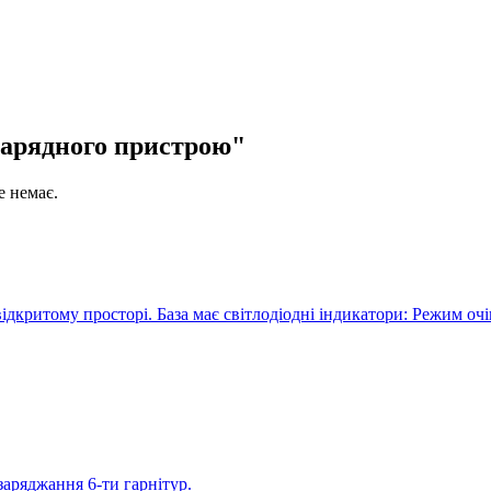
зарядного пристрою"
 немає.
а відкритому просторі. База має світлодіодні індикатори: Режим оч
заряджання 6-ти гарнітур.