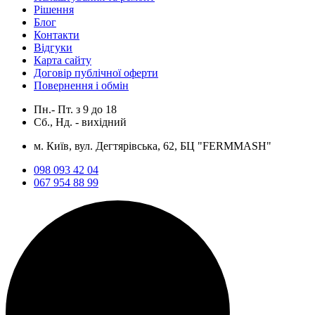
Рішення
Блог
Контакти
Відгуки
Карта сайту
Договір публічної оферти
Повернення і обмін
Пн.- Пт.
з
9
до
18
Сб., Нд. -
вихідний
м. Київ, вул. Дегтярівська, 62, БЦ "FERMMASH"
098 093 42 04
067 954 88 99