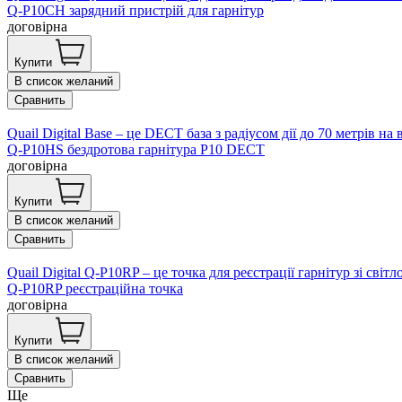
Q-P10CH зарядний пристрій для гарнітур
договірна
Купити
В список желаний
Сравнить
Quail Digital Base – це DECT база з радіусом дії до 70 метрів н
Q-P10HS бездротова гарнітура P10 DECT
договірна
Купити
В список желаний
Сравнить
Quail Digital Q-P10RP – це точка для реєстрації гарнітур зі світ
Q-P10RP реєстраційна точка
договірна
Купити
В список желаний
Сравнить
Ще