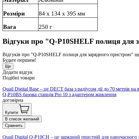
Розміри
84 х 134 х 395 мм
Вага
250 г
Відгуки про "Q-P10SHELF полиця для 
Відгуків про "Q-P10SHELF полиця для зарядного пристрою" ще
Будьте першим!
Ще
Додати відгук
Подібні товари
Quail Digital Base – це DECT база з радіусом дії до 70 метрів н
Q-P10BS базова станція Pro 10 з адаптером живлення
договірна
Купити
В список желаний
Сравнить
Quail Digital Q-P10CH – це зарядний пристрій для одночасного 