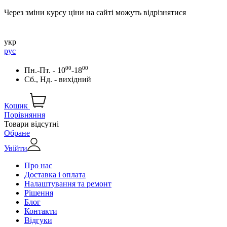
Через зміни курсу ціни на сайті можуть відрізнятися
укр
рус
00
00
Пн.-Пт. - 10
-18
Сб., Нд. - вихідний
Кошик
Порівняння
Товари відсутні
Обране
Увійти
Про нас
Доставка і оплата
Налаштування та ремонт
Рішення
Блог
Контакти
Відгуки