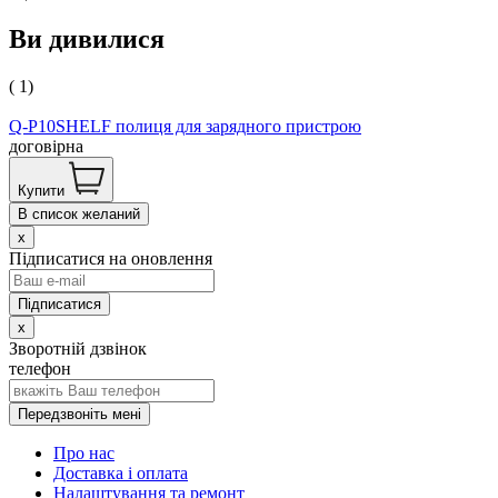
Ви дивилися
( 1)
Q-P10SHELF полиця для зарядного пристрою
договірна
Купити
В список желаний
x
Підписатися на оновлення
x
Зворотній дзвінок
телефон
Передзвоніть мені
Про нас
Доставка і оплата
Налаштування та ремонт