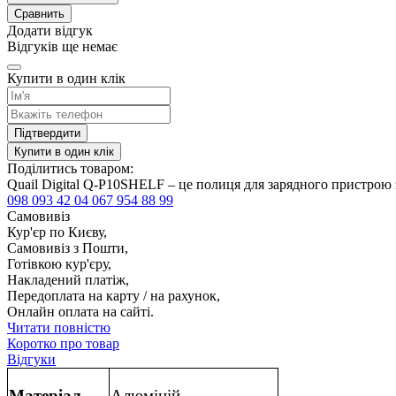
Сравнить
Додати відгук
Відгуків ще немає
Купити в один клік
Підтвердити
Купити в один клік
Поділитись товаром:
Quail Digital Q-P10SHELF – це полиця для зарядного пристрою 
098 093 42 04
067 954 88 99
Самовивіз
Кур'єр по Києву,
Самовивіз з Пошти,
Готівкою кур'єру,
Накладений платіж,
Передоплата на карту / на рахунок,
Онлайн оплата на сайті.
Читати повністю
Коротко про товар
Відгуки
Матеріал
Алюміній