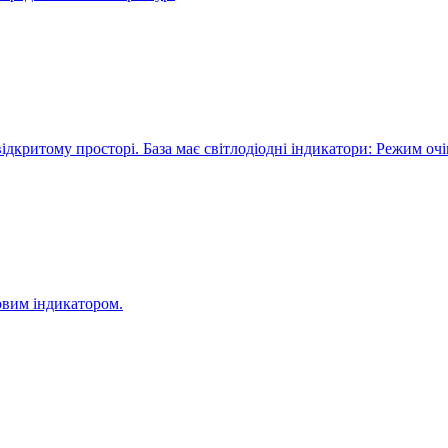
а відкритому просторі. База має світлодіодні індикатори: Режим оч
ловим індикатором.