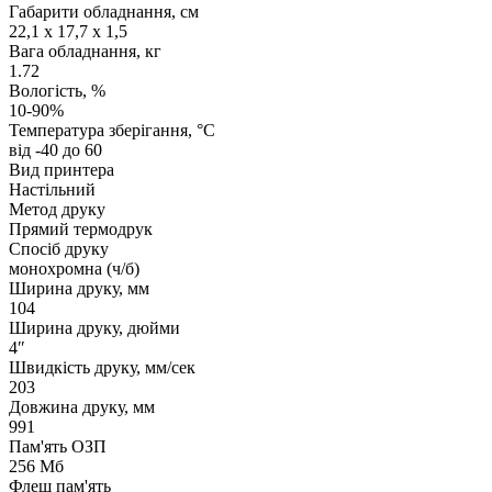
Габарити обладнання, см
22,1 x 17,7 x 1,5
Вага обладнання, кг
1.72
Вологість, %
10-90%
Температура зберігання, °C
від -40 до 60
Вид принтера
Настільний
Метод друку
Прямий термодрук
Спосіб друку
монохромна (ч/б)
Ширина друку, мм
104
Ширина друку, дюйми
4″
Швидкість друку, мм/сек
203
Довжина друку, мм
991
Пам'ять ОЗП
256 Мб
Флеш пам'ять