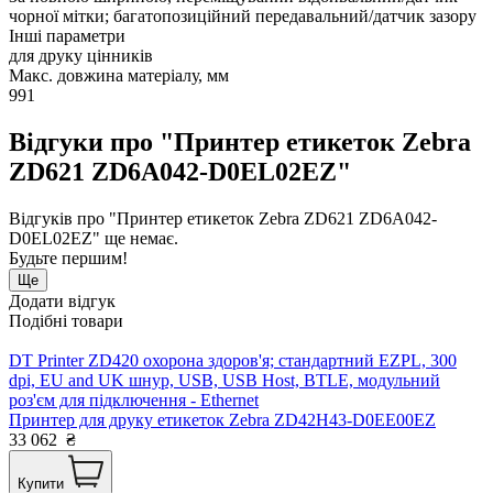
чорної мітки; багатопозиційний передавальний/датчик зазору
Інші параметри
для друку цінників
Макс. довжина матеріалу, мм
991
Відгуки про "Принтер етикеток Zebra
ZD621 ZD6A042-D0EL02EZ"
Відгуків про "Принтер етикеток Zebra ZD621 ZD6A042-
D0EL02EZ" ще немає.
Будьте першим!
Ще
Додати відгук
Подібні товари
DT Printer ZD420 охорона здоров'я; стандартний EZPL, 300
dpi, EU and UK шнур, USB, USB Host, BTLE, модульний
роз'єм для підключення - Ethernet
Принтер для друку етикеток Zebra ZD42H43-D0EE00EZ
33 062
₴
Купити