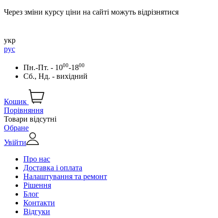
Через зміни курсу ціни на сайті можуть відрізнятися
укр
рус
00
00
Пн.-Пт. - 10
-18
Сб., Нд. - вихідний
Кошик
Порівняння
Товари відсутні
Обране
Увійти
Про нас
Доставка і оплата
Налаштування та ремонт
Рішення
Блог
Контакти
Відгуки