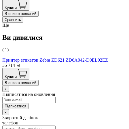
Купити
В список желаний
Сравнить
Ще
Ви дивилися
( 1)
Принтер етикеток Zebra ZD621 ZD6A042-D0EL02EZ
35 714
₴
Купити
В список желаний
x
Підписатися на оновлення
x
Зворотній дзвінок
телефон