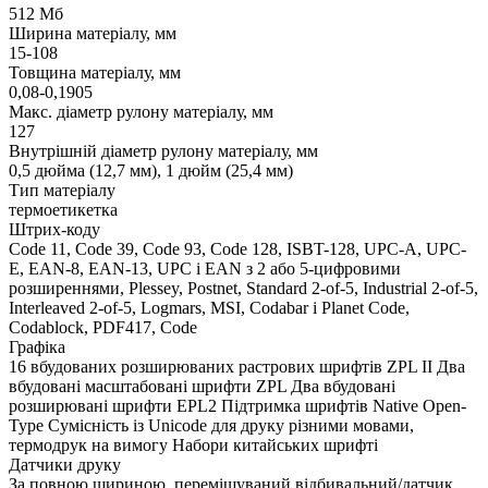
512 Мб
Ширина матеріалу, мм
15-108
Товщина матеріалу, мм
0,08-0,1905
Макс. діаметр рулону матеріалу, мм
127
Внутрішній діаметр рулону матеріалу, мм
0,5 дюйма (12,7 мм), 1 дюйм (25,4 мм)
Тип матеріалу
термоетикетка
Штрих-коду
Code 11, Code 39, Code 93, Code 128, ISBT-128, UPC-A, UPC-
E, EAN-8, EAN-13, UPC і EAN з 2 або 5-цифровими
розширеннями, Plessey, Postnet, Standard 2-of-5, Industrial 2-of-5,
Interleaved 2-of-5, Logmars, MSI, Codabar і Planet Code,
Codablock, PDF417, Code
Графіка
16 вбудованих розширюваних растрових шрифтів ZPL II Два
вбудовані масштабовані шрифти ZPL Два вбудовані
розширювані шрифти EPL2 Підтримка шрифтів Native Open-
Type Сумісність із Unicode для друку різними мовами,
термодрук на вимогу Набори китайських шрифті
Датчики друку
За повною шириною, переміщуваний відбивальний/датчик