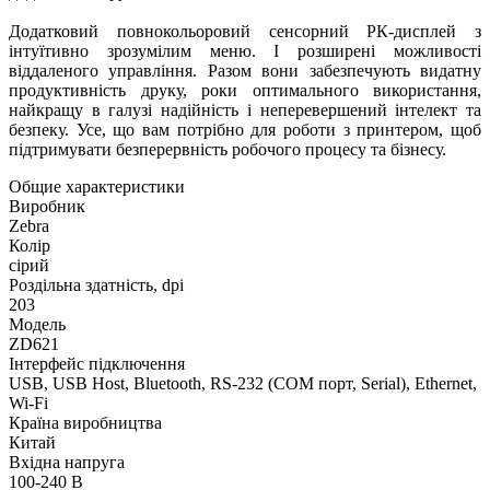
Додатковий повнокольоровий сенсорний РК-дисплей з
інтуїтивно зрозумілим меню. І розширені можливості
віддаленого управління. Разом вони забезпечують видатну
продуктивність друку, роки оптимального використання,
найкращу в галузі надійність і неперевершений інтелект та
безпеку. Усе, що вам потрібно для роботи з принтером, щоб
підтримувати безперервність робочого процесу та бізнесу.
Общие характеристики
Виробник
Zebra
Колір
сірий
Роздільна здатність, dpi
203
Модель
ZD621
Інтерфейс підключення
USB, USB Host, Bluetooth, RS-232 (COM порт, Serial), Ethernet,
Wi-Fi
Країна виробництва
Китай
Вхідна напруга
100-240 В