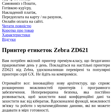
Самовивіз з Пошти,
Готівкою кур'єру,
Накладений платіж,
Передоплата на карту / на рахунок,
Онлайн оплата на сайті.
Читати повністю
Коротко про товар
Характеристики
Відгуки
Принтер етикеток Zebra ZD621
Вам потрібен якісний принтер преміум-класу, що бездоганно
працюватиме день у день. Покладіться на настільні принтери
ZD621 від Zebra, удосконаливши перевірені та популярні
принтери серії GX. Не йдіть на компроміси.
Отримайте все: інноваційну нову архітектуру, що сприяє
розширенню можливостей принтерів і програмного
забезпечення. Неперевершена безпека, яка постійно
розвивається, щоб захистити ваші конфіденційні дані та
захистити вас від кібератак. Вдосконалені функції, можливості
зв'язку та роботи з мультимедійними даними, які ви можете
додавати в міру готовності.