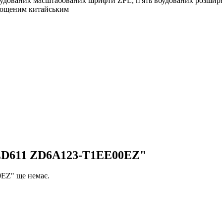
будованих масштабованих шрифти ZPL, п'ять вбудованих розшир
прощеним китайським
 ZD611 ZD6A123-T1EE00EZ"
EZ" ще немає.