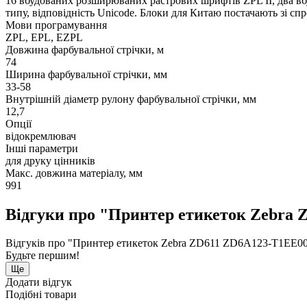
16 вбудованих розширюваних растрових шрифтів ZPL II, два в
типу, відповідність Unicode. Блоки для Китаю постачають зі с
Мови програмування
ZPL, EPL, EZPL
Довжина фарбувальної стрічки, м
74
Ширина фарбувальної стрічки, мм
33-58
Внутрішній діаметр рулону фарбувальної стрічки, мм
12,7
Опції
відокремлювач
Інші параметри
для друку цінників
Макс. довжина матеріалу, мм
991
Відгуки про "Принтер етикеток Zebra
Відгуків про "Принтер етикеток Zebra ZD611 ZD6A123-T1EE00
Будьте першим!
Ще
Додати відгук
Подібні товари