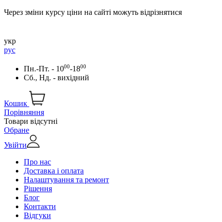
Через зміни курсу ціни на сайті можуть відрізнятися
укр
рус
00
00
Пн.-Пт. - 10
-18
Сб., Нд. - вихідний
Кошик
Порівняння
Товари відсутні
Обране
Увійти
Про нас
Доставка і оплата
Налаштування та ремонт
Рішення
Блог
Контакти
Відгуки