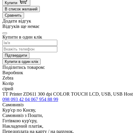
Купити
В список желаний
Сравнить
Додати відгук
Відгуків ще немає
Купити в один клік
Підтвердити
Купити в один клік
Поділитись товаром:
Виробник
Zebra
Колір
сірий
TT Printer ZD611 300 dpi COLOR TOUCH LCD, USB, USB Host, Se
098 093 42 04
067 954 88 99
Самовивіз
Кур'єр по Києву,
Самовивіз з Пошти,
Готівкою кур'єру,
Накладений платіж,
Передоплата на карту / на рахунок,