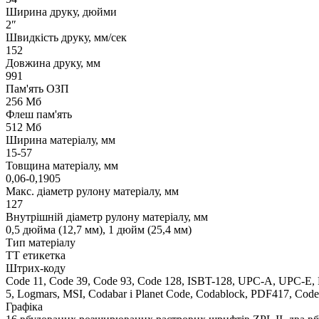
Ширина друку, дюйми
2″
Швидкість друку, мм/сек
152
Довжина друку, мм
991
Пам'ять ОЗП
256 Мб
Флеш пам'ять
512 Мб
Ширина матеріалу, мм
15-57
Товщина матеріалу, мм
0,06-0,1905
Макс. діаметр рулону матеріалу, мм
127
Внутрішній діаметр рулону матеріалу, мм
0,5 дюйма (12,7 мм), 1 дюйм (25,4 мм)
Тип матеріалу
ТТ етикетка
Штрих-коду
Code 11, Code 39, Code 93, Code 128, ISBT-128, UPC-A, UPC-E, EA
5, Logmars, MSI, Codabar і Planet Code, Codablock, PDF417, Code
Графіка