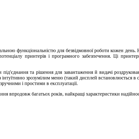
альною функціональністю для безвідмовної роботи кожен день. Н
потенціалу принтерів і програмного забезпечення. Ці принте
и під'єднання та рішення для завантаження й видачі роздрукован
 інтуїтивно зрозумілим меню (такий дисплей встановлюється в с
ручними і простими в експлуатації.
ання впродовж багатьох років, найкращі характеристики надійнос