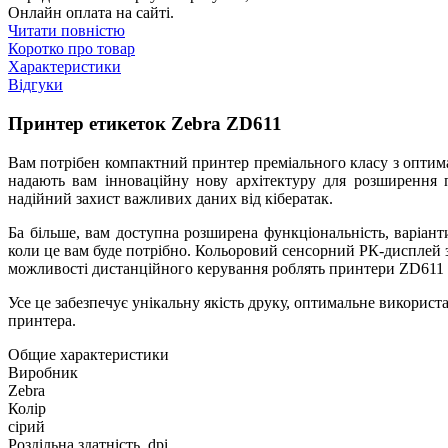
Онлайн оплата на сайті.
Читати повністю
Коротко про товар
Характеристики
Відгуки
Принтер етикеток Zebra ZD611
Вам потрібен компактний принтер преміального класу з оптим
надають вам інноваційну нову архітектуру для розширення 
надійний захист важливих даних від кібератак.
Ба більше, вам доступна розширена функціональність, варіант
коли це вам буде потрібно. Кольоровий сенсорний РК-дисплей з
можливості дистанційного керування роблять принтери ZD611 з
Усе це забезпечує унікальну якість друку, оптимальне використ
принтера.
Общие характеристики
Виробник
Zebra
Колір
сірий
Роздільна здатність, dpi