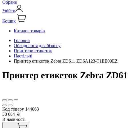
Обране
Увійти
Кошик
Каталог товарів
Головна
Обладнання для бізнесу
Принтери етикеток
Настільні
Принтер етикеток Zebra ZD611 ZD6A123-T1EE00EZ
Принтер етикеток Zebra ZD6
Код товару
144063
38 684
₴
В наявності