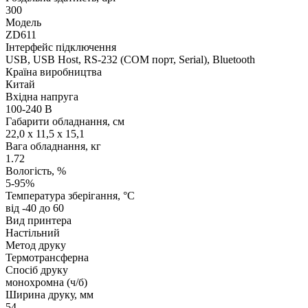
300
Модель
ZD611
Інтерфейс підключення
USB, USB Host, RS-232 (COM порт, Serial), Bluetooth
Країна виробництва
Китай
Вхідна напруга
100-240 В
Габарити обладнання, см
22,0 x 11,5 x 15,1
Вага обладнання, кг
1.72
Вологість, %
5-95%
Температура зберігання, °C
від -40 до 60
Вид принтера
Настільний
Метод друку
Термотрансферна
Спосіб друку
монохромна (ч/б)
Ширина друку, мм
54