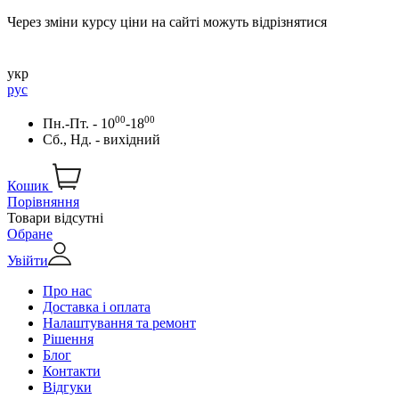
Через зміни курсу ціни на сайті можуть відрізнятися
укр
рус
00
00
Пн.-Пт. - 10
-18
Сб., Нд. - вихідний
Кошик
Порівняння
Товари відсутні
Обране
Увійти
Про нас
Доставка і оплата
Налаштування та ремонт
Рішення
Блог
Контакти
Відгуки