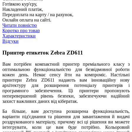
Готівкою кур'єру,
Накладений платіж,
Передоплата на карту / на рахунок,
Онлайн оплата на сайті.
Читати повністю
Коротко про товар
Характеристики
Відгуки
Принтер етикеток Zebra ZD611
Вам потрібен компактний принтер преміального класу з
оптимальною функціональністю для безвідмовної роботи
кожен день. Немає сенсу йти на компроміс. Настільні
принтери Zebra ZD611 надають вам інноваційну нову
архітектуру для розширення потенціалу принтерів і
програмного забезпечення. Ці принтери пропонують
неперевершений рівень безпеки, забезпечуючи надійний
захист важливих даних від кібератак.
Ба більше, вам доступна розширена функціональність,
варіанти під'єднання та рішення для завантаження й видачі
роздрукованого матеріалу, причому всі ці рішення ви можете
інтегрувати, коли це вам буде потрібно. Кольоровий