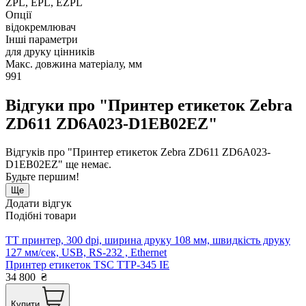
ZPL, EPL, EZPL
Опції
відокремлювач
Інші параметри
для друку цінників
Макс. довжина матеріалу, мм
991
Відгуки про "Принтер етикеток Zebra
ZD611 ZD6A023-D1EB02EZ"
Відгуків про "Принтер етикеток Zebra ZD611 ZD6A023-
D1EB02EZ" ще немає.
Будьте першим!
Ще
Додати відгук
Подібні товари
TT принтер, 300 dpi, ширина друку 108 мм, швидкість друку
127 мм/сек, USB, RS-232 , Ethernet
Принтер етикеток TSC TTP-345 ІЕ
34 800
₴
Купити