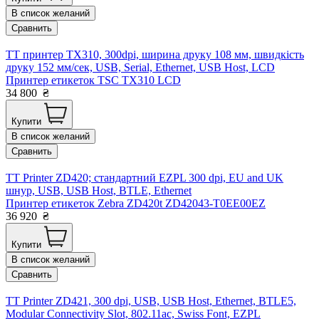
В список желаний
Сравнить
TT принтер TX310, 300dpi, ширина друку 108 мм, швидкість
друку 152 мм/сек, USB, Serial, Ethernet, USB Host, LCD
Принтер етикеток TSC TX310 LCD
34 800
₴
Купити
В список желаний
Сравнить
TT Printer ZD420; стандартний EZPL 300 dpi, EU and UK
шнур, USB, USB Host, BTLE, Ethernet
Принтер етикеток Zebra ZD420t ZD42043-T0EE00EZ
36 920
₴
Купити
В список желаний
Сравнить
TT Printer ZD421, 300 dpi, USB, USB Host, Ethernet, BTLE5,
Modular Connectivity Slot, 802.11ac, Swiss Font, EZPL