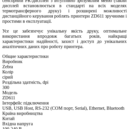
сенсорний РК-дисплей з інтуїтивно зрозумілим меню (такий
дисплей встановлюється в стандарті на всіх моделях
термотрансферного друку) і розширені можливості
дистанційного керування роблять принтери ZD611 зручними і
простими в експлуатації.
Усе це забезпечує унікальну якість друку, оптимальне
використання впродовж багатьох років, найкращі
характеристики надійності, захист і доступ до унікальних
аналітичних даних про роботу принтера.
Общие характеристики
Виробник
Zebra
Колір
сірий
Роздільна здатність, dpi
300
Модель
ZD611
Інтерфейс підключення
USB, USB Host, RS-232 (COM порт, Serial), Ethernet, Bluetooth
Країна виробництва
Китай
Вхідна напруга
100-240 В