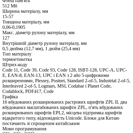
Флеш пам'ять
512 Мб
Ширина матеріалу, мм
15-57
Товщина матеріалу, мм
0,06-0,1905
Макс. діаметр рулону матеріалу, мм
127
Внутрішній діаметр рулону матеріалу, мм
0,5 дюйма (12,7 мм), 1 дюйм (25,4 мм)
Тип матеріалу
термоетикетка
Штрих-коду
Code 11, Code 39, Code 93, Code 128, ISBT-128, UPC-A, UPC-
E, EAN-8, EAN-13, UPC і EAN з 2 або 5-цифровими
розширеннями, Plessey, Postnet, Standard 2-of-5, Industrial 2-of-5,
Interleaved 2-of-5, Logmars, MSI, Codabar і Planet Code,
Codablock, PDF417, Code
Графіка
16 вбудованих розширюваних растрових шрифтів ZPL II, два
вбудованих масштабованих шрифти ZPL, п'ять вбудованих
розширюваних шрифтів EPL2, місцева підтримка шрифтів
відкритого типу, відповідність Unicode. Блоки для Китаю
постачають зі спрощеним китайським
Мови програмування