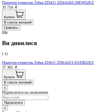
Принтер етикеток Zebra ZD421 ZD4A043-30EW02EZ
35 714
₴
Купити
В список желаний
Сравнить
Ще
Ви дивилися
( 1)
Принтер етикеток Zebra ZD611 ZD6A023-D1EB02EZ
37 361
₴
Купити
В список желаний
x
Підписатися на оновлення
x