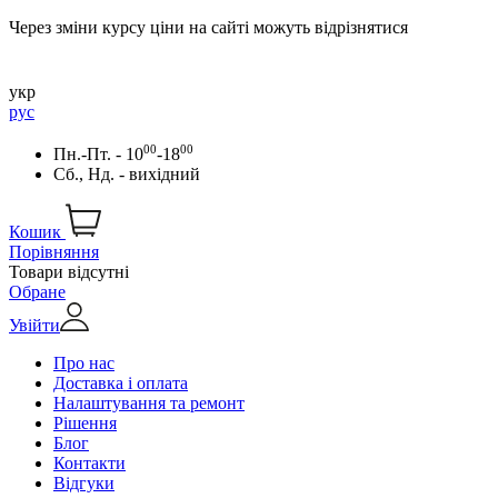
Через зміни курсу ціни на сайті можуть відрізнятися
укр
рус
00
00
Пн.-Пт. - 10
-18
Сб., Нд. - вихідний
Кошик
Порівняння
Товари відсутні
Обране
Увійти
Про нас
Доставка і оплата
Налаштування та ремонт
Рішення
Блог
Контакти
Відгуки