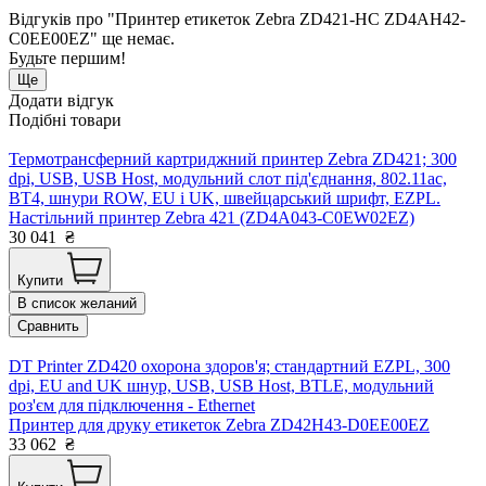
Відгуків про "Принтер етикеток Zebra ZD421-HC ZD4AH42-
C0EE00EZ" ще немає.
Будьте першим!
Ще
Додати відгук
Подібні товари
Термотрансферний картриджний принтер Zebra ZD421; 300
dpi, USB, USB Host, модульний слот під'єднання, 802.11ac,
BT4, шнури ROW, EU і UK, швейцарський шрифт, EZPL.
Настільний принтер Zebra 421 (ZD4A043-C0EW02EZ)
30 041
₴
Купити
В список желаний
Сравнить
DT Printer ZD420 охорона здоров'я; стандартний EZPL, 300
dpi, EU and UK шнур, USB, USB Host, BTLE, модульний
роз'єм для підключення - Ethernet
Принтер для друку етикеток Zebra ZD42H43-D0EE00EZ
33 062
₴