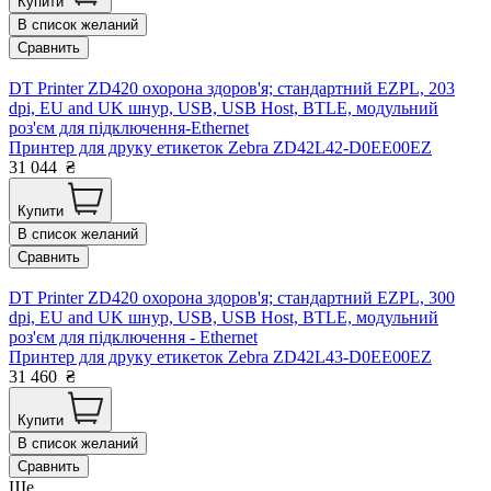
Купити
В список желаний
Сравнить
DT Printer ZD420 охорона здоров'я; стандартний EZPL, 203
dpi, EU and UK шнур, USB, USB Host, BTLE, модульний
роз'єм для підключення-Ethernet
Принтер для друку етикеток Zebra ZD42L42-D0EE00EZ
31 044
₴
Купити
В список желаний
Сравнить
DT Printer ZD420 охорона здоров'я; стандартний EZPL, 300
dpi, EU and UK шнур, USB, USB Host, BTLE, модульний
роз'єм для підключення - Ethernet
Принтер для друку етикеток Zebra ZD42L43-D0EE00EZ
31 460
₴
Купити
В список желаний
Сравнить
Ще