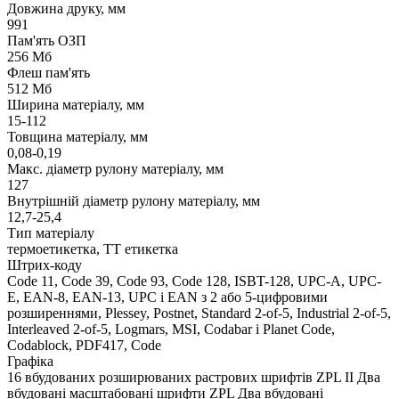
Довжина друку, мм
991
Пам'ять ОЗП
256 Мб
Флеш пам'ять
512 Мб
Ширина матеріалу, мм
15-112
Товщина матеріалу, мм
0,08-0,19
Макс. діаметр рулону матеріалу, мм
127
Внутрішній діаметр рулону матеріалу, мм
12,7-25,4
Тип матеріалу
термоетикетка, ТТ етикетка
Штрих-коду
Code 11, Code 39, Code 93, Code 128, ISBT-128, UPC-A, UPC-
E, EAN-8, EAN-13, UPC і EAN з 2 або 5-цифровими
розширеннями, Plessey, Postnet, Standard 2-of-5, Industrial 2-of-5,
Interleaved 2-of-5, Logmars, MSI, Codabar і Planet Code,
Codablock, PDF417, Code
Графіка
16 вбудованих розширюваних растрових шрифтів ZPL II Два
вбудовані масштабовані шрифти ZPL Два вбудовані