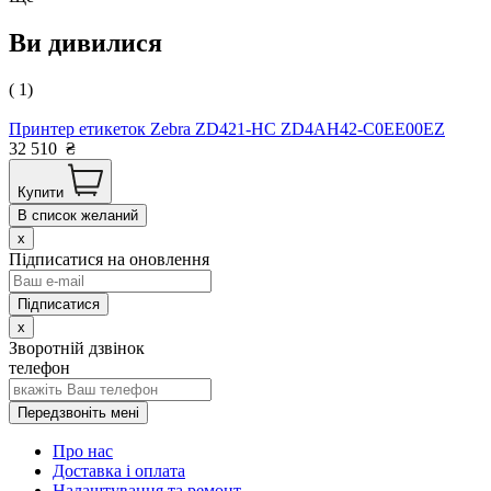
Ви дивилися
( 1)
Принтер етикеток Zebra ZD421-HC ZD4AH42-C0EE00EZ
32 510
₴
Купити
В список желаний
x
Підписатися на оновлення
x
Зворотній дзвінок
телефон
Передзвоніть мені
Про нас
Доставка і оплата
Налаштування та ремонт