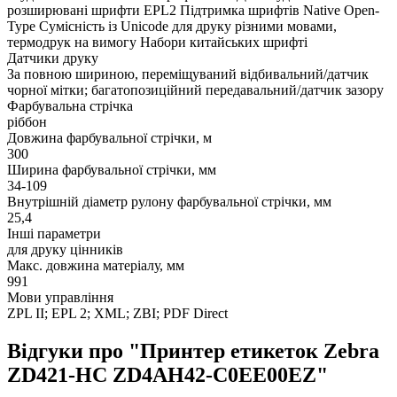
розширювані шрифти EPL2 Підтримка шрифтів Native Open-
Type Сумісність із Unicode для друку різними мовами,
термодрук на вимогу Набори китайських шрифті
Датчики друку
За повною шириною, переміщуваний відбивальний/датчик
чорної мітки; багатопозиційний передавальний/датчик зазору
Фарбувальна стрічка
ріббон
Довжина фарбувальної стрічки, м
300
Ширина фарбувальної стрічки, мм
34-109
Внутрішній діаметр рулону фарбувальної стрічки, мм
25,4
Інші параметри
для друку цінників
Макс. довжина матеріалу, мм
991
Мови управління
ZPL II; EPL 2; XML; ZBI; PDF Direct
Відгуки про "Принтер етикеток Zebra
ZD421-HC ZD4AH42-C0EE00EZ"