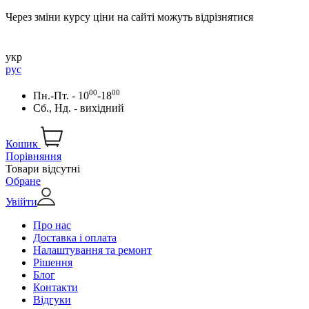
Через зміни курсу ціни на сайті можуть відрізнятися
укр
рус
00
00
Пн.-Пт. - 10
-18
Сб., Нд. - вихідний
Кошик
Порівняння
Товари відсутні
Обране
Увійти
Про нас
Доставка і оплата
Налаштування та ремонт
Рішення
Блог
Контакти
Відгуки