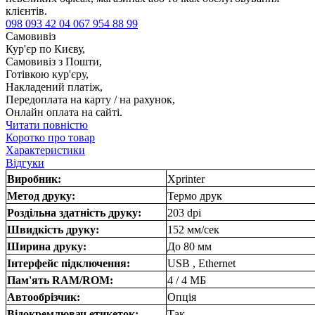
клієнтів.
098 093 42 04
067 954 88 99
Самовивіз
Кур'єр по Києву,
Самовивіз з Пошти,
Готівкою кур'єру,
Накладений платіж,
Передоплата на карту / на рахунок,
Онлайн оплата на сайті.
Читати повністю
Коротко про товар
Характеристики
Відгуки
Виробник:
Xprinter
Метод друку:
Термо друк
Роздільна здатність друку:
203 dpi
Швидкість друку:
152 мм/сек
Ширина друку:
До 80 мм
Інтерфейс підключення:
USB , Ethernet
Пам'ять RAM/ROM:
4 / 4 МБ
Автообрізчик:
Опція
Відокремлювач етикеток:
Так