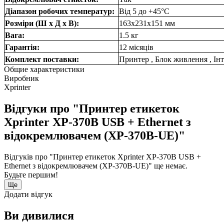
Діапазон робочих температур:
Від 5 до +45°C
Розміри (Ш х Д х В):
163x231x151 мм
Вага:
1.5 кг
Гарантія:
12 місяців
Комплект поставки:
Принтер , Блок живлення , І
Общие характеристики
Виробник
Xprinter
Відгуки про "Принтер етикеток
Xprinter XP-370B USB + Ethernet з
відокремлювачем (XP-370B-UE)"
Відгуків про "Принтер етикеток Xprinter XP-370B USB +
Ethernet з відокремлювачем (XP-370B-UE)" ще немає.
Будьте першим!
Ще
Додати відгук
Ви дивилися