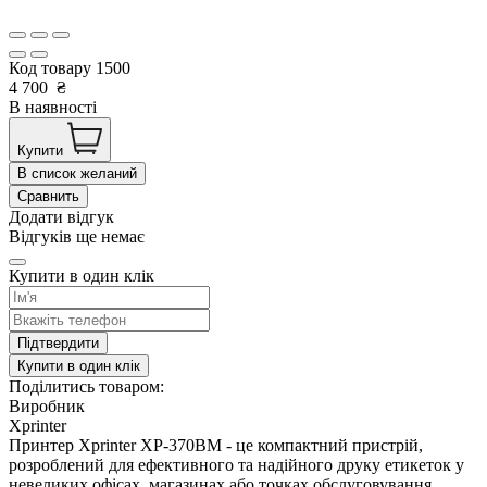
Код товару
1500
4 700
₴
В наявності
Купити
В список желаний
Сравнить
Додати відгук
Відгуків ще немає
Купити в один клік
Підтвердити
Купити в один клік
Поділитись товаром:
Виробник
Xprinter
Принтер Xprinter XP-370BM - це компактний пристрій,
розроблений для ефективного та надійного друку етикеток у
невеликих офісах, магазинах або точках обслуговування