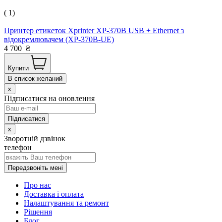
( 1)
Принтер етикеток Xprinter XP-370B USB + Ethernet з
відокремлювачем (XP-370B-UE)
4 700
₴
Купити
В список желаний
x
Підписатися на оновлення
x
Зворотній дзвінок
телефон
Передзвоніть мені
Про нас
Доставка і оплата
Налаштування та ремонт
Рішення
Блог