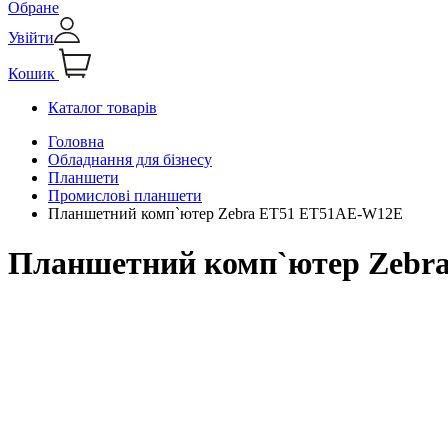
Обране
Увійти
Кошик
Каталог товарів
Головна
Обладнання для бізнесу
Планшети
Промислові планшети
Планшетний комп`ютер Zebra ET51 ET51AE-W12E
Планшетний комп`ютер Zebr