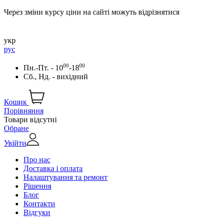
Через зміни курсу ціни на сайті можуть відрізнятися
укр
рус
00
00
Пн.-Пт. - 10
-18
Сб., Нд. - вихідний
Кошик
Порівняння
Товари відсутні
Обране
Увійти
Про нас
Доставка і оплата
Налаштування та ремонт
Рішення
Блог
Контакти
Відгуки