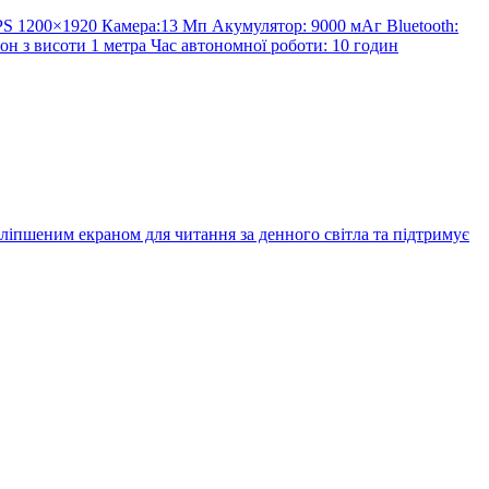
IPS 1200×1920 Камера:13 Мп Акумулятор: 9000 мАг Bluetooth:
тон з висоти 1 метра Час автономної роботи: 10 годин
іпшеним екраном для читання за денного світла та підтримує