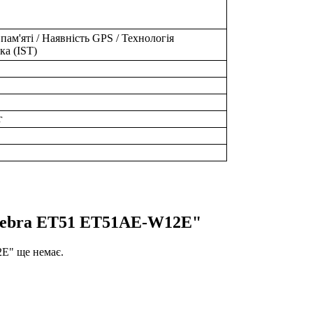
пам'яті / Наявність GPS / Технологія
ка (IST)
г
Zebra ET51 ET51AE-W12E"
E" ще немає.