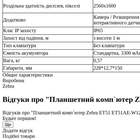
Роздільна здатність дисплея, пікселі
2560x1600
Камера / Розширення 
Додатково
інтерактивного датчи
Клас IP захисту
IP65
Захист від падіння, м
з висоти 1 м
Тип клавіатури
Без клавіатури
Ємність акумулятора
Стандартна, 3300 мА
Вага, кг
0,57
Габарити, мм
228*12,7*150
Общие характеристики
Виробник
Zebra
Відгуки про "Планшетний комп`ютер 
Відгуків про "Планшетний комп`ютер Zebra ET51 ET51AE-W12
Будьте першим!
Ще
Додати відгук
Подібні товари