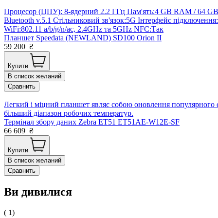
Процесор (ЦПУ): 8-ядерний 2.2 ГГц Пам'ять:4 GB RAM / 64 GB 
Bluetooth v.5.1 Стільниковий зв'язок:5G Інтерфейс підключення:
WiFi:802.11 a/b/g/n/ac, 2.4GHz та 5GHz NFC:Так
Планшет Speedata (NEWLAND) SD100 Orion II
59 200
₴
Купити
В список желаний
Сравнить
Легкий і міцний планшет являє собою оновлення популярного с
більший діапазон робочих температур.
Термінал збору даних Zebra ET51 ET51AE-W12E-SF
66 609
₴
Купити
В список желаний
Сравнить
Ви дивилися
( 1)