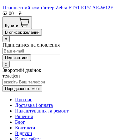
Планшетний комп`ютер Zebra ET51 ET51AE-W12E
62 001
₴
Купити
В список желаний
x
Підписатися на оновлення
x
Зворотній дзвінок
телефон
Передзвоніть мені
Про нас
Доставка і оплата
Налаштування та ремонт
Рішення
Блог
Контакти
Відгуки
Карта сайту