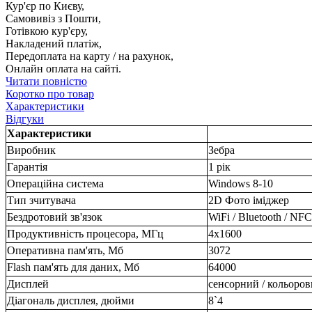
Кур'єр по Києву,
Самовивіз з Пошти,
Готівкою кур'єру,
Накладений платіж,
Передоплата на карту / на рахунок,
Онлайн оплата на сайті.
Читати повністю
Коротко про товар
Характеристики
Відгуки
Характеристики
Виробник
Зебра
Гарантія
1 рік
Операційна система
Windows 8-10
Тип зчитувача
2D Фото іміджер
Бездротовий зв'язок
WiFi / Bluetooth / NFC
Продуктивність процесора, МГц
4x1600
Оперативна пам'ять, Мб
3072
Flash пам'ять для даних, Мб
64000
Дисплей
сенсорний / кольоро
Діагональ дисплея, дюйми
8`4