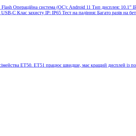
Flash Операційна система (OC): Android 11 Тип дисплея: 10.1” 
 USB-C Клас захисту IP: IP65 Тест на падіння: Багато разів на бе
імейства ET50. ET51 працює швидше, має кращий дисплей із пол