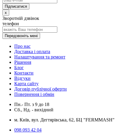
x
Зворотній дзвінок
телефон
Передзвоніть мені
Про нас
Доставка і оплата
Налаштування та ремонт
Рішення
Блог
Контакти
Відгуки
Карта сайту
Договір публічної оферти
Повернення і обмін
Пн.- Пт.
з
9
до
18
Сб., Нд. -
вихідний
м. Київ, вул. Дегтярівська, 62, БЦ "FERMMASH"
098 093 42 04