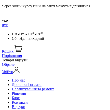
Через зміни курсу ціни на сайті можуть відрізнятися
укр
рус
00
00
Пн.-Пт. - 10
-18
Сб., Нд. - вихідний
Кошик
Порівняння
Товари відсутні
Обране
Увійти
Про нас
Доставка і оплата
Налаштування та ремонт
Рішення
Блог
Контакти
Відгуки