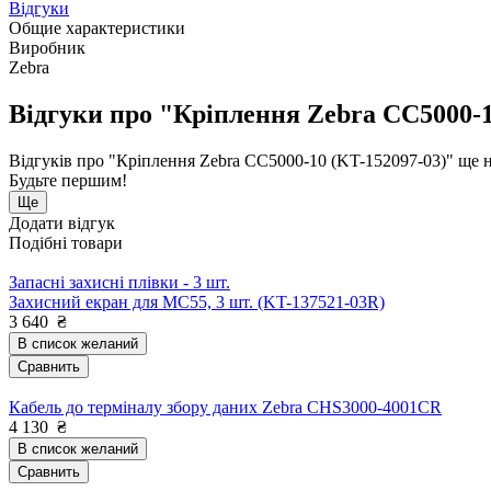
Відгуки
Общие характеристики
Виробник
Zebra
Відгуки про "Кріплення Zebra CC5000-1
Відгуків про "Кріплення Zebra CC5000-10 (KT-152097-03)" ще 
Будьте першим!
Ще
Додати відгук
Подібні товари
Запасні захисні плівки - 3 шт.
Захисний екран для MC55, 3 шт. (KT-137521-03R)
3 640
₴
В список желаний
Сравнить
Кабель до терміналу збору даних Zebra CHS3000-4001CR
4 130
₴
В список желаний
Сравнить