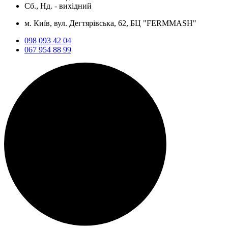
Сб., Нд. -
вихідний
м. Київ, вул. Дегтярівська, 62, БЦ "FERMMASH"
098 093 42 04
067 954 88 99