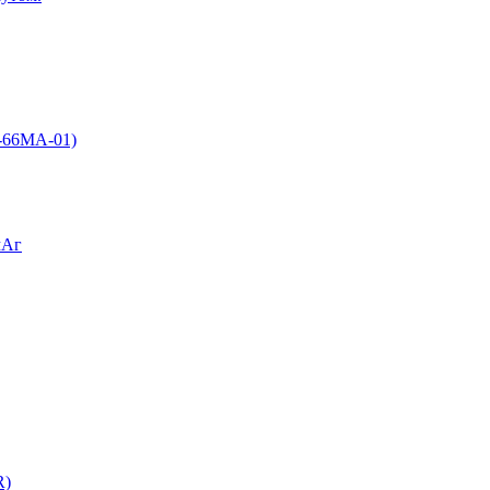
-66MA-01)
мАг
R)