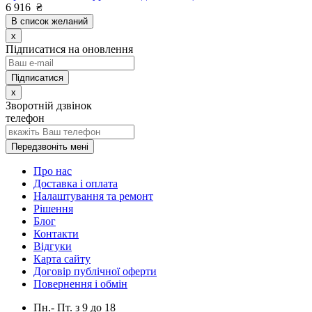
6 916
₴
В список желаний
x
Підписатися на оновлення
x
Зворотній дзвінок
телефон
Передзвоніть мені
Про нас
Доставка і оплата
Налаштування та ремонт
Рішення
Блог
Контакти
Відгуки
Карта сайту
Договір публічної оферти
Повернення і обмін
Пн.- Пт.
з
9
до
18