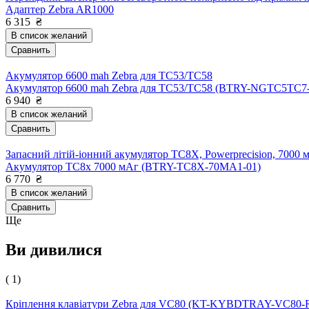
Адаптер Zebra AR1000
6 315
₴
В список желаний
Сравнить
Акумулятор 6600 mah Zebra для TC53/TC58
Акумулятор 6600 mah Zebra для TC53/TC58 (BTRY-NGTC5TC7
6 940
₴
В список желаний
Сравнить
Запасний літій-іонний акумулятор TC8X, Powerprecision, 7000 
Акумулятор TC8x 7000 мАг (BTRY-TC8X-70MA1-01)
6 770
₴
В список желаний
Сравнить
Ще
Ви дивилися
( 1)
Кріплення клавіатури Zebra для VC80 (KT-KYBDTRAY-VC80-