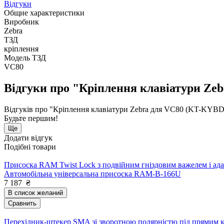
Відгуки
Общие характеристики
Виробник
Zebra
ТЗД
кріплення
Модель ТЗД
VC80
Відгуки про "Кріплення клавіатури Z
Відгуків про "Кріплення клавіатури Zebra для VC80 (KT-KY
Будьте першим!
Ще
Додати відгук
Подібні товари
Присоска RAM Twist Lock з подвійним гніздовим важелем і ада
Автомобільна універсальна присоска RAM-B-166U
7 187
₴
В список желаний
Сравнить
Перехідник-штекер SMA зі зворотною полярністю під прямим 