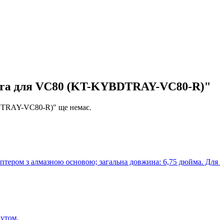
ebra для VC80 (KT-KYBDTRAY-VC80-R)"
BDTRAY-VC80-R)" ще немає.
птером з алмазною основою; загальна довжина: 6,75 дюйма. Для
кутом.