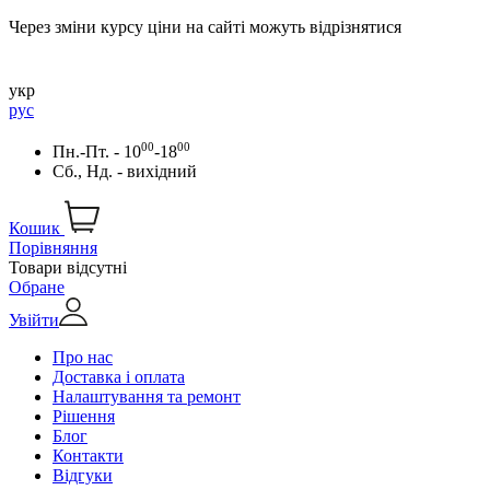
Через зміни курсу ціни на сайті можуть відрізнятися
укр
рус
00
00
Пн.-Пт. - 10
-18
Сб., Нд. - вихідний
Кошик
Порівняння
Товари відсутні
Обране
Увійти
Про нас
Доставка і оплата
Налаштування та ремонт
Рішення
Блог
Контакти
Відгуки