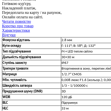
Готівкою кур'єру,
Накладений платіж,
Передоплата на карту / на рахунок,
Онлайн оплата на сайті.
Читати повністю
Коротко про товар
Характеристики
Відгуки
Фокусна відстань
2.8 мм
Кути огляду
Г: 111°; В: 58°; Д: 132°
Тип підсвічування
ІЧ + LED тепле світло
Дальність підсвічування
30+30 м
Ступінь захисту
IP67
Тригери тривоги
Вторгнення в зону, перетин лін
Матриця
1/2.7" CMOS
Мін. чутливість
0,008 люкс F1.6 (кольор.); 0,00
Швидкість затвора
1/3 – 1/100000 с
Придушення шуму (DNR)
3D
WDR
120 дБ
BLC
Підтримує
HLC
33 м