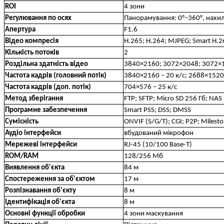
ROI
4 зони
Регулювання по осях
Панорамування: 0°–360°, нахил:
Апертура
F1.6
Відео компресія
H.265; H.264; MJPEG; Smart H.2
Кількість потоків
2
Роздільна здатність відео
3840×2160; 3072×2048; 3072×1
Частота кадрів (головний потік)
3840×2160 – 20 к/с; 2688×1520 
Частота кадрів (доп. потік)
704×576 – 25 к/с
Метод зберігання
FTP; SFTP; Micro SD 256 Гб; NAS
Програмне забезпечення
Smart PSS; DSS; DMSS
Сумісність
ONVIF (S/G/T); CGI; P2P; Milest
Аудіо інтерфейси
вбудований мікрофон
Мережеві інтерфейси
RJ-45 (10/100 Base-T)
ROM/RAM
128/256 Мб
Виявлення об'єкта
84 м
Спостереження за об'єктом
17 м
Розпізнавання об'єкту
8 м
Ідентифікація об'єкта
8 м
Основні функції обробки
4 зони маскування