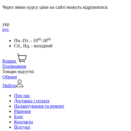
Через зміни курсу ціни на сайті можуть відрізнятися
укр
рус
00
00
Пн.-Пт. - 10
-18
Сб., Нд. - вихідний
Кошик
Порівняння
Товари відсутні
Обране
Увійти
Про нас
Доставка і оплата
Налаштування та ремонт
Рішення
Блог
Контакти
Відгуки