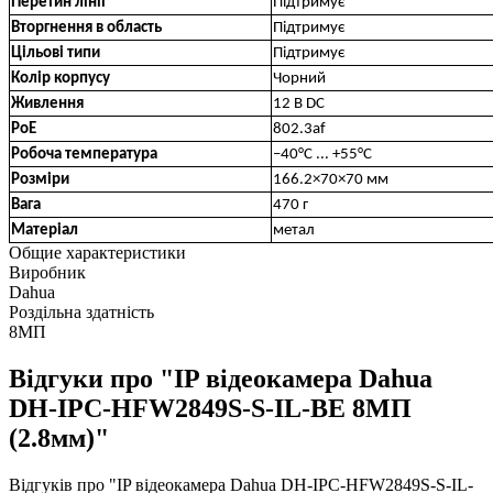
Перетин лінії
Підтримує
Вторгнення в область
Підтримує
Цільові типи
Підтримує
Колір корпусу
Чорний
Живлення
12 В DC
PoE
802.3af
Робоча температура
–40°C ... +55°C
Розміри
166.2×70×70 мм
Вага
470 г
Матеріал
метал
Общие характеристики
Виробник
Dahua
Роздільна здатність
8МП
Відгуки про "IP відеокамера Dahua
DH-IPC-HFW2849S-S-IL-BE 8МП
(2.8мм)"
Відгуків про "IP відеокамера Dahua DH-IPC-HFW2849S-S-IL-