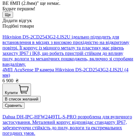
BE 8МП (2.8мм)" ще немає.
Будьте першим!
Ще
Додати відгук
Подібні товари
Hikvision DS-2CD2543G2-LIS2U ідеально підходить для
встановлення в місцях з високою прохідністю на відкритому
повітрі. Її корпус із міцного металу та пластику має рівень
захисту IP67 і IK8, що робить пристрій стійким до впливу
пилу, вологи та механічних пошкоджень, включно зі спробами
вандалізму.
4МП AcuSense IP камера Hikvision DS-2CD2543G2-LIS2U (4
мм)
6 900
₴
Купити
В список желаний
Сравнить
Dahua DH-IPC-HFW2449TL-S-PRO розроблена для вуличного
застосування. Металевий корпус відповідає стандарту IP67,
забезпечуючи стійкість до пилу, вологи та екстремальних
погодних умов.