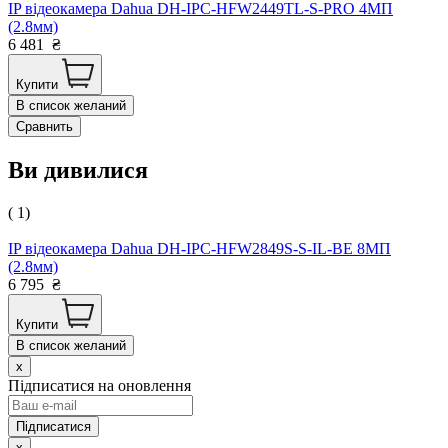
IP відеокамера Dahua DH-IPC-HFW2449TL-S-PRO 4МП
(2.8мм)
6 481
₴
Купити
В список желаний
Сравнить
Ви дивилися
( 1)
IP відеокамера Dahua DH-IPC-HFW2849S-S-IL-BE 8МП
(2.8мм)
6 795
₴
Купити
В список желаний
x
Підписатися на оновлення
x